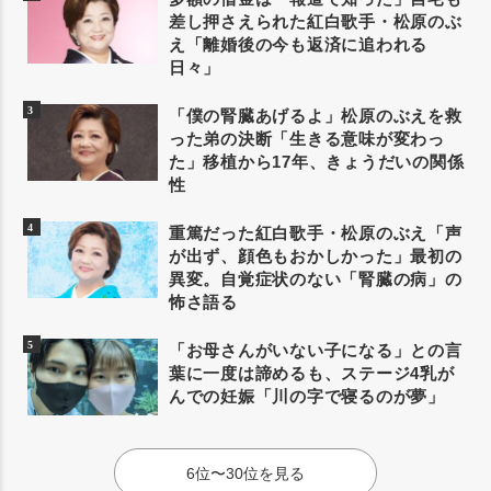
差し押さえられた紅白歌手・松原のぶ
え「離婚後の今も返済に追われる
日々」
「僕の腎臓あげるよ」松原のぶえを救
った弟の決断「生きる意味が変わっ
た」移植から17年、きょうだいの関係
性
重篤だった紅白歌手・松原のぶえ「声
が出ず、顔色もおかしかった」最初の
異変。自覚症状のない「腎臓の病」の
怖さ語る
「お母さんがいない子になる」との言
葉に一度は諦めるも、ステージ4乳が
んでの妊娠「川の字で寝るのが夢」
6位〜30位を見る