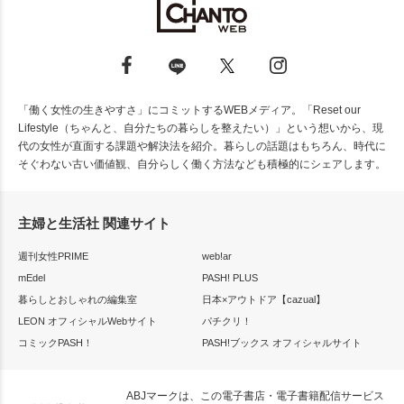
「働く女性の生きやすさ」にコミットするWEBメディア。「Reset our
Lifestyle（ちゃんと、自分たちの暮らしを整えたい）」という想いから、現
代の女性が直面する課題や解決法を紹介。暮らしの話題はもちろん、時代に
そぐわない古い価値観、自分らしく働く方法なども積極的にシェアします。
主婦と生活社 関連サイト
週刊女性PRIME
web!ar
mEdel
PASH! PLUS
暮らしとおしゃれの編集室
日本×アウトドア【cazual】
LEON オフィシャルWebサイト
パチクリ！
コミックPASH！
PASH!ブックス オフィシャルサイト
ABJマークは、この電子書店・電子書籍配信サービス