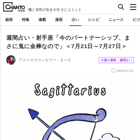
働く女性の生きやすさにコミット
総研
特集
連載
漫画
占い
レシピ
ニュース
ビジ
週間占い・射手座「今のパートナーシップ、ま
さに鬼に金棒なので」＜7月21日～7月27日＞
アストロカウンセラー・まーさ
今週の運勢・週間占い
2024.07.21