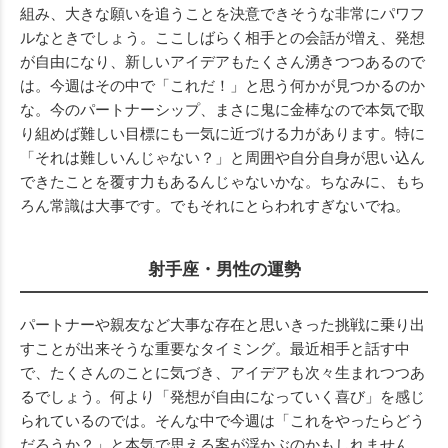
組み、大きな願いを追うことを決意できそうな非常にパワフ
ルなときでしょう。ここしばらく相手との会話が増え、発想
が自由になり、新しいアイデアもたくさん湧きつつあるので
は。今週はその中で「これだ！」と思う何かが見つかるのか
な。今のパートナーシップ、まさに鬼に金棒なので本気で取
り組めば難しい目標にも一気に近づける力があります。特に
「それは難しいんじゃない？」と周囲や自分自身が思い込ん
できたことを覆す力もあるんじゃないかな。ちなみに、もち
ろん常識は大事です。でもそれにとらわれすぎないでね。
射手座・男性の運勢
パートナーや親友など大事な存在と思いきった挑戦に乗り出
すことが出来そうな重要なタイミング。最近相手と話す中
で、たくさんのことに気づき、アイデアも次々生まれつつあ
るでしょう。何より「発想が自由になっていく喜び」を感じ
られているのでは。そんな中で今週は「これをやったらどう
だろうか？」と本気で思える案が浮かぶのかもしれません。