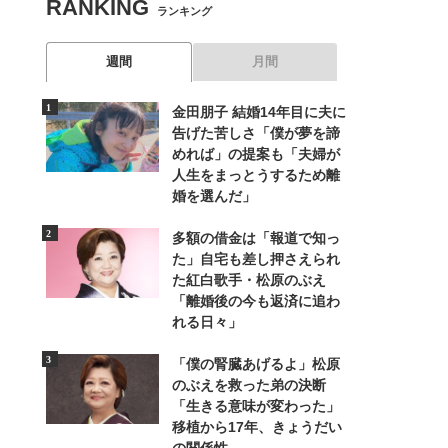
RANKING
ランキング
週間
月間
金田朋子 結婚14年目に夫に
告げた苦しさ「僕が夢を諦
めれば」の提案も「夫婦が
人生をまっとうするため離
婚を選んだ」
多額の借金は「報道で知っ
た」自宅も差し押さえられ
た紅白歌手・松原のぶえ
「離婚後の今も返済に追わ
れる日々」
「僕の腎臓あげるよ」松原
のぶえを救った弟の決断
「生きる意味が変わった」
移植から17年、きょうだい