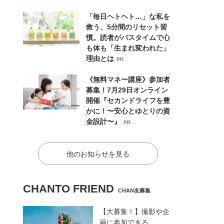
「毎日ヘトヘト…」な私を
救う、5分間のリセット習
慣。読者がバスタイムで心
も体も「生まれ変われた」
理由とは
PR
《無料マネー講座》参加者
募集！7月29日オンライン
開催『セカンドライフを豊
かに！〜安心とゆとりの資
金設計〜』
PR
他のお知らせを見る
CHANTO FRIEND
CHAN友募集
【大募集！】撮影や企
画に参加できる