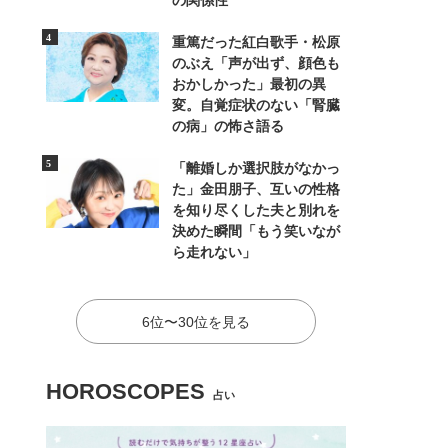
の関係性
重篤だった紅白歌手・松原
のぶえ「声が出ず、顔色も
おかしかった」最初の異
変。自覚症状のない「腎臓
の病」の怖さ語る
「離婚しか選択肢がなかっ
た」金田朋子、互いの性格
を知り尽くした夫と別れを
決めた瞬間「もう笑いなが
ら走れない」
6位〜30位を見る
HOROSCOPES
占い