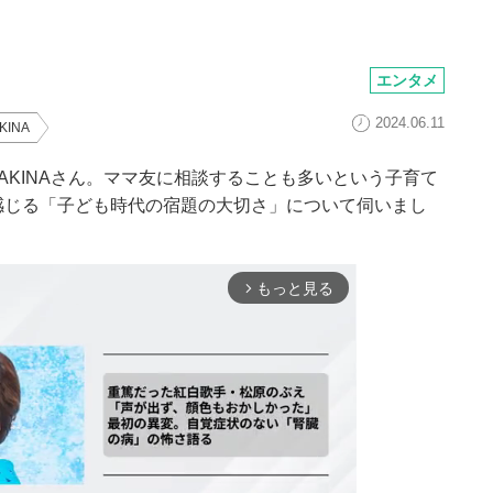
エンタメ
2024.06.11
KINA
AKINAさん。ママ友に相談することも多いという子育て
感じる「子ども時代の宿題の大切さ」について伺いまし
もっと見る
arrow_forward_ios