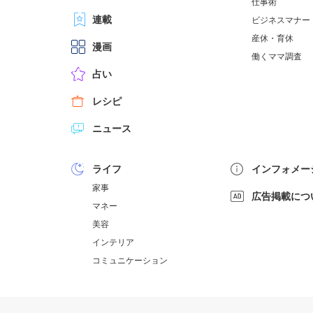
仕事術
連載
ビジネスマナー
産休・育休
漫画
働くママ調査
占い
レシピ
ニュース
ライフ
インフォメー
家事
広告掲載につ
マネー
美容
インテリア
コミュニケーション