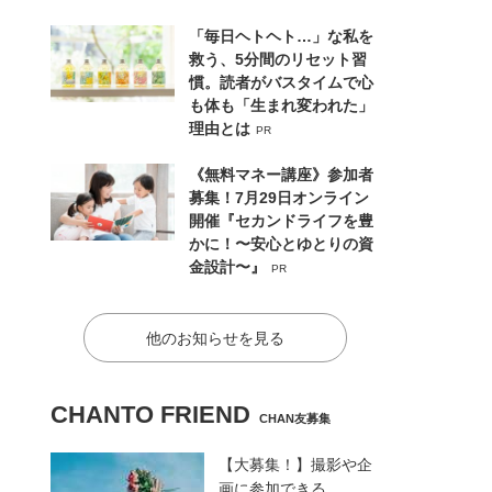
「毎日ヘトヘト…」な私を
救う、5分間のリセット習
慣。読者がバスタイムで心
も体も「生まれ変われた」
理由とは
PR
《無料マネー講座》参加者
募集！7月29日オンライン
開催『セカンドライフを豊
かに！〜安心とゆとりの資
金設計〜』
PR
他のお知らせを見る
CHANTO FRIEND
CHAN友募集
【大募集！】撮影や企
画に参加できる