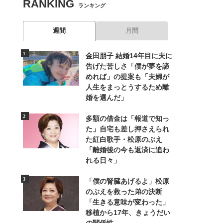
RANKING
ランキング
週間
月間
金田朋子 結婚14年目に夫に
告げた苦しさ「僕が夢を諦
めれば」の提案も「夫婦が
人生をまっとうするため離
婚を選んだ」
多額の借金は「報道で知っ
た」自宅も差し押さえられ
た紅白歌手・松原のぶえ
「離婚後の今も返済に追わ
れる日々」
「僕の腎臓あげるよ」松原
のぶえを救った弟の決断
「生きる意味が変わった」
移植から17年、きょうだい