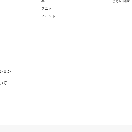
本
子どもの健康
アニメ
イベント
ション
いて