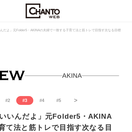
だよ」元Folder5・AKINAの夫婦で一致する子育て法と筋トレで目指す次なる目標
AKINA
>
#
2
#
3
#
4
#
5
んだよ」元Folder5・AKINA
育て法と筋トレで目指す次なる目