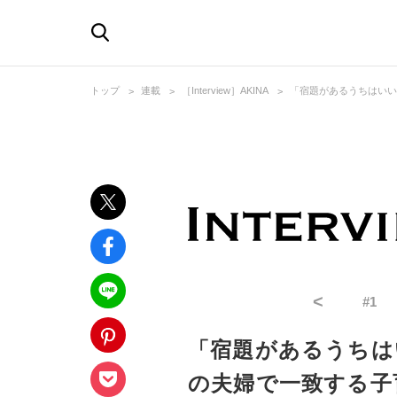
トップ
連載
［Interview］AKINA
「宿題があるうちはいいん
<
#
1
「宿題があるうちはいい
の夫婦で一致する子