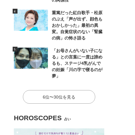
の関係性
重篤だった紅白歌手・松原
のぶえ「声が出ず、顔色も
おかしかった」最初の異
変。自覚症状のない「腎臓
の病」の怖さ語る
「お母さんがいない子にな
る」との言葉に一度は諦め
るも、ステージ4乳がんで
の妊娠「川の字で寝るのが
夢」
6位〜30位を見る
HOROSCOPES
占い