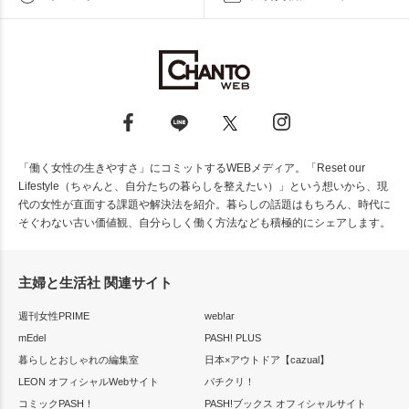
「働く女性の生きやすさ」にコミットするWEBメディア。「Reset our
Lifestyle（ちゃんと、自分たちの暮らしを整えたい）」という想いから、現
代の女性が直面する課題や解決法を紹介。暮らしの話題はもちろん、時代に
そぐわない古い価値観、自分らしく働く方法なども積極的にシェアします。
主婦と生活社 関連サイト
週刊女性PRIME
web!ar
mEdel
PASH! PLUS
暮らしとおしゃれの編集室
日本×アウトドア【cazual】
LEON オフィシャルWebサイト
パチクリ！
コミックPASH！
PASH!ブックス オフィシャルサイト