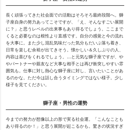
長く頑張ってきた社会面での活動はそろそろ最終段階へ。獅
子座自身の努力あってこそですが、「え、そんなすごい展開
に？」と思うレベルの出来事もあり得るでしょう。ここまで
くると必要なのは根性より直感です。自分の感覚と今の流れ
を大事に。また少し混乱気味だった気分もだいぶ落ち着き、
日常を楽しむ余裕が出てきそう。懐かしい＆久しぶりの人、
内容は喜びをくれるでしょう。…と元気な獅子座ですが、や
やパートナーや親友など大事な相手とは再び衝突しやすい雰
囲気も。仕事に対し熱心な獅子座に対し、言いたいことがあ
るのかな。ただ今は話し合うタイミングではない様子。少し
様子を見てください。
獅子座・男性の運勢
今までの努力が想像以上の形で実る社会運。「こんなことも
あり得るのか！」と思う展開が起こるかも。驚きの状況すぎ