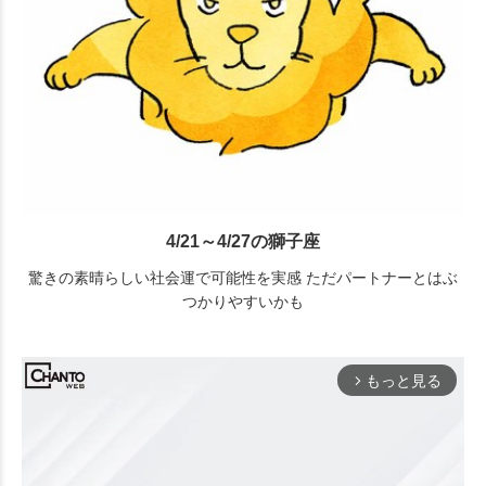
4/21～4/27の獅子座
驚きの素晴らしい社会運で可能性を実感 ただパートナーとはぶ
つかりやすいかも
もっと見る
arrow_forward_ios