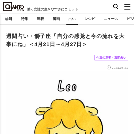
働く女性の生きやすさにコミット
総研
特集
連載
漫画
占い
レシピ
ニュース
ビジ
週間占い・獅子座「自分の感覚と今の流れを大
事にね」＜4月21日～4月27日＞
今週の運勢・週間占い
2024.04.21