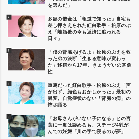
を選んだ」
多額の借金は「報道で知った」自宅も
差し押さえられた紅白歌手・松原のぶ
え「離婚後の今も返済に追われる
日々」
「僕の腎臓あげるよ」松原のぶえを救
った弟の決断「生きる意味が変わっ
た」移植から17年、きょうだいの関係
性
重篤だった紅白歌手・松原のぶえ「声
が出ず、顔色もおかしかった」最初の
異変。自覚症状のない「腎臓の病」の
怖さ語る
「お母さんがいない子になる」との言
葉に一度は諦めるも、ステージ4乳が
んでの妊娠「川の字で寝るのが夢」