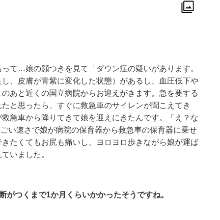
あって…娘の顔つきを見て「ダウン症の疑いがあります。
足し、皮膚が青紫に変化した状態）があるし、血圧低下や
このあと近くの国立病院からお迎えがきます。急を要する
れたと思ったら、すぐに救急車のサイレンが聞こえてき
が救急車から降りてきて娘を迎えにきたんです。「え？な
すごい速さで娘が病院の保育器から救急車の保育器に乗せ
行きたくてもお尻も痛いし、ヨロヨロ歩きながら娘が運ば
見ていました。
診断がつくまで1か月くらいかかったそうですね。