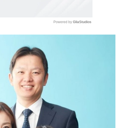
Powered by 
GliaStudios
Mute