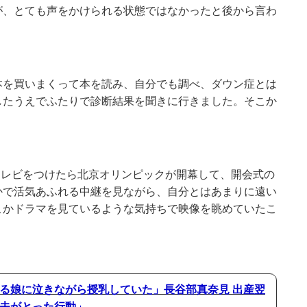
が、とても声をかけられる状態ではなかったと後から言わ
本を買いまくって本を読み、自分でも調べ、ダウン症とは
したうえでふたりで診断結果を聞きに行きました。そこか
。テレビをつけたら北京オリンピックが開幕して、開会式の
かで活気あふれる中継を見ながら、自分とはあまりに遠い
こかドラマを見ているような気持ちで映像を眺めていたこ
る娘に泣きながら授乳していた」長谷部真奈見 出産翌
夫がとった行動」