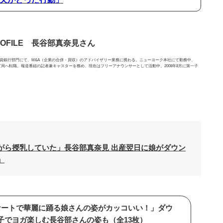
ROFILE 長谷部真奈見さん
投資銀行部門にて、M&A（企業の合併・買収）のアドバイザリー業務に携わる。ニューヨーク本社にて勤務中、
レビ局へ転職。報道番組の記者兼キャスターを務め、現在はフリーアナウンサーとして活動中。2008年8月に第一子
がら授乳していた」長谷部真奈見 出産翌日に娘がダウン
」
ケートで華麗に踊る娘さんの姿がカッコいい！」ダウ
子でヨガ楽しむ長谷部さんの姿も（全13枚）