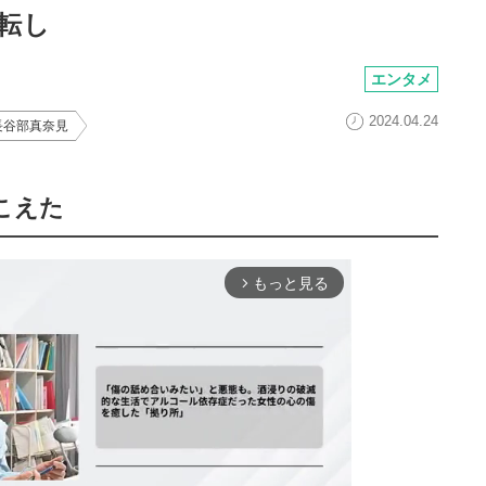
転し
エンタメ
2024.04.24
長谷部真奈見
こえた
もっと見る
arrow_forward_ios