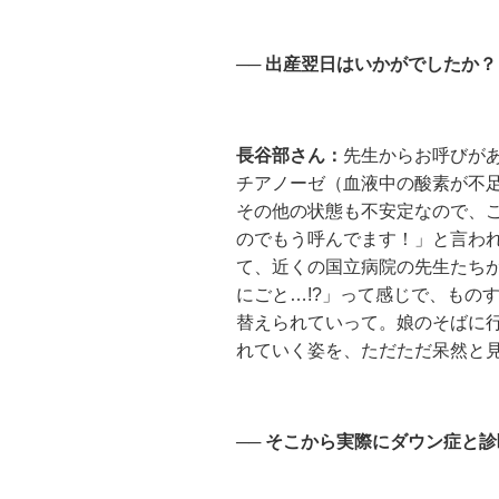
── 出産翌日はいかがでしたか？
長谷部さん：
先生からお呼びが
チアノーゼ（血液中の酸素が不
その他の状態も不安定なので、
のでもう呼んでます！」と言わ
て、近くの国立病院の先生たち
にごと…!?」って感じで、もの
替えられていって。娘のそばに
れていく姿を、ただただ呆然と
── そこから実際にダウン症と