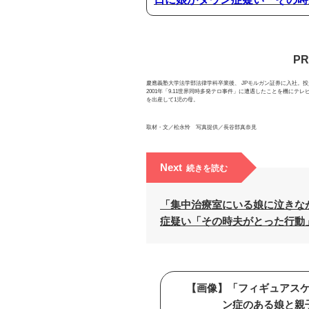
P
慶應義塾大学法学部法律学科卒業後、 JPモルガン証券に入社。
2001年「9.11世界同時多発テロ事件」に遭遇したことを機にテ
を出産して1児の母。
取材・文／松永怜 写真提供／長谷部真奈見
Next
続きを読む
「集中治療室にいる娘に泣きな
症疑い「その時夫がとった行動
【画像】「フィギュアス
ン症のある娘と親