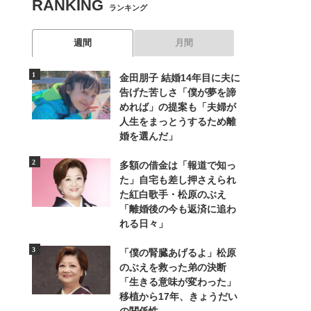
RANKING
ランキング
週間
月間
金田朋子 結婚14年目に夫に
告げた苦しさ「僕が夢を諦
めれば」の提案も「夫婦が
人生をまっとうするため離
婚を選んだ」
多額の借金は「報道で知っ
た」自宅も差し押さえられ
た紅白歌手・松原のぶえ
「離婚後の今も返済に追わ
れる日々」
「僕の腎臓あげるよ」松原
のぶえを救った弟の決断
「生きる意味が変わった」
移植から17年、きょうだい