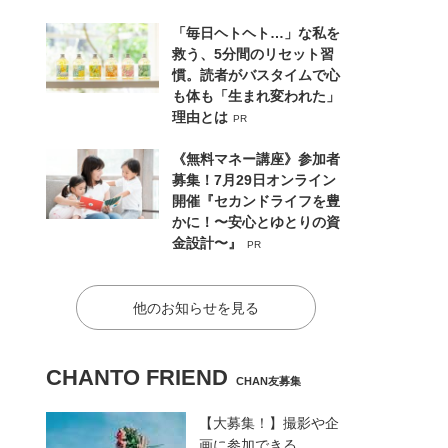
「毎日ヘトヘト…」な私を
救う、5分間のリセット習
慣。読者がバスタイムで心
も体も「生まれ変われた」
理由とは
PR
《無料マネー講座》参加者
募集！7月29日オンライン
開催『セカンドライフを豊
かに！〜安心とゆとりの資
金設計〜』
PR
他のお知らせを見る
CHANTO FRIEND
CHAN友募集
【大募集！】撮影や企
画に参加できる