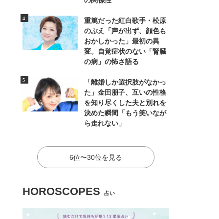
の関係性
重篤だった紅白歌手・松原
のぶえ「声が出ず、顔色も
おかしかった」最初の異
変。自覚症状のない「腎臓
の病」の怖さ語る
「離婚しか選択肢がなかっ
た」金田朋子、互いの性格
を知り尽くした夫と別れを
決めた瞬間「もう笑いなが
ら走れない」
6位〜30位を見る
HOROSCOPES
占い