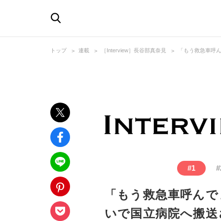
トップ
連載
［Interview］長谷部真奈見
「もう救急車呼
#
1
#
「もう救急車呼んで
いで国立病院へ搬送