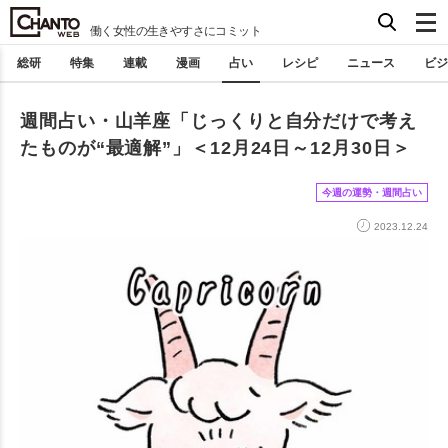
働く女性の生きやすさにコミット
総研
特集
連載
漫画
占い
レシピ
ニュース
ビジ
週間占い・山羊座「じっくりと自分だけで考え
たものが“最適解”」＜12月24日～12月30日＞
今週の運勢・週間占い
2023.12.24