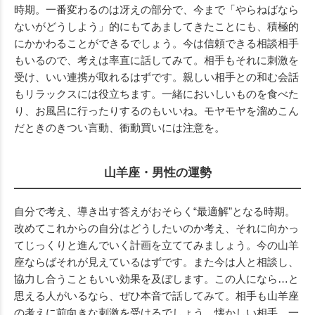
時期。一番変わるのは冴えの部分で、今まで「やらねばなら
ないがどうしよう」的にもてあましてきたことにも、積極的
にかかわることができるでしょう。今は信頼できる相談相手
もいるので、考えは率直に話してみて。相手もそれに刺激を
受け、いい連携が取れるはずです。親しい相手との和む会話
もリラックスには役立ちます。一緒においしいものを食べた
り、お風呂に行ったりするのもいいね。モヤモヤを溜めこん
だときのきつい言動、衝動買いには注意を。
山羊座・男性の運勢
自分で考え、導き出す答えがおそらく“最適解”となる時期。
改めてこれからの自分はどうしたいのか考え、それに向かっ
てじっくりと進んでいく計画を立ててみましょう。今の山羊
座ならばそれが見えているはずです。また今は人と相談し、
協力し合うこともいい効果を及ぼします。この人になら…と
思える人がいるなら、ぜひ本音で話してみて。相手も山羊座
の考えに前向きな刺激を受けるでしょう。懐かしい相手、一