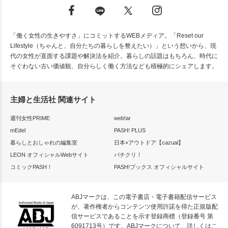
「働く女性の生きやすさ」にコミットするWEBメディア。「Reset our
Lifestyle（ちゃんと、自分たちの暮らしを整えたい）」という想いから、現
代の女性が直面する課題や解決法を紹介。暮らしの話題はもちろん、時代に
そぐわない古い価値観、自分らしく働く方法なども積極的にシェアします。
主婦と生活社 関連サイト
週刊女性PRIME
web!ar
mEdel
PASH! PLUS
暮らしとおしゃれの編集室
日本×アウトドア【cazual】
LEON オフィシャルWebサイト
パチクリ！
コミックPASH！
PASH!ブックス オフィシャルサイト
ABJマークは、この電子書店・電子書籍配信サービス
が、著作権者からコンテンツ使用許諾を得た正規版配
信サービスであることを示す登録商標（登録番号 第
6091713号）です。ABJマークについて、詳しくはこ