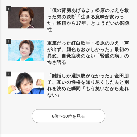
「僕の腎臓あげるよ」松原のぶえを救
った弟の決断「生きる意味が変わっ
た」移植から17年、きょうだいの関係
性
重篤だった紅白歌手・松原のぶえ「声
が出ず、顔色もおかしかった」最初の
異変。自覚症状のない「腎臓の病」の
怖さ語る
「離婚しか選択肢がなかった」金田朋
子、互いの性格を知り尽くした夫と別
れを決めた瞬間「もう笑いながら走れ
ない」
6位〜30位を見る