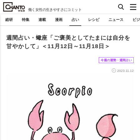
働く女性の生きやすさにコミット
総研
特集
連載
漫画
占い
レシピ
ニュース
ビジ
週間占い・蠍座「ご褒美としてたまには自分を
甘やかして」＜11月12日～11月18日＞
今週の運勢・週間占い
2023.11.12