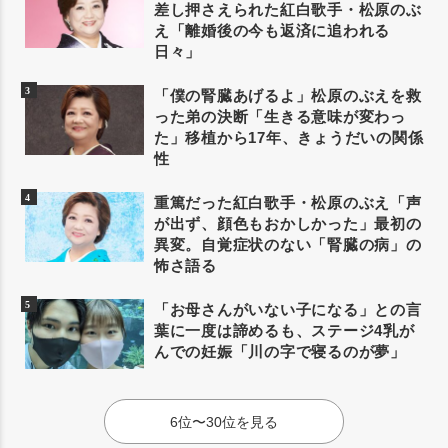
差し押さえられた紅白歌手・松原のぶ
え「離婚後の今も返済に追われる
日々」
「僕の腎臓あげるよ」松原のぶえを救
った弟の決断「生きる意味が変わっ
た」移植から17年、きょうだいの関係
性
重篤だった紅白歌手・松原のぶえ「声
が出ず、顔色もおかしかった」最初の
異変。自覚症状のない「腎臓の病」の
怖さ語る
「お母さんがいない子になる」との言
葉に一度は諦めるも、ステージ4乳が
んでの妊娠「川の字で寝るのが夢」
6位〜30位を見る