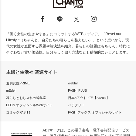
「働く女性の生きやすさ」にコミットするWEBメディア。「Reset our
Lifestyle（ちゃんと、自分たちの暮らしを整えたい）」という想いから、現
代の女性が直面する課題や解決法を紹介。暮らしの話題はもちろん、時代に
そぐわない古い価値観、自分らしく働く方法なども積極的にシェアします。
主婦と生活社 関連サイト
週刊女性PRIME
web!ar
mEdel
PASH! PLUS
暮らしとおしゃれの編集室
日本×アウトドア【cazual】
LEON オフィシャルWebサイト
パチクリ！
コミックPASH！
PASH!ブックス オフィシャルサイト
ABJマークは、この電子書店・電子書籍配信サービス
が、著作権者からコンテンツ使用許諾を得た正規版配