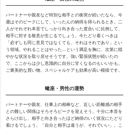
パートナーや親友など特別な相手との衝突が続いたなら、今
週はそのピークにして、いったんの納得を得られるとき。二
人がそれぞれ本音でしっかり向き合った度合いに比例して、
相手に対する敬意が生じるでしょう。今たどり着くべきは
「必ずしも同じ意見ではなくても、それはそれであり」とい
う領域。やれることはやった…という満足を胸に、次第に穏
やかな状況を取り戻せそうです。強い緊張状態が続いたの
で、ここからは少し意識的に自分に甘くなるのもいいかも。
ご褒美的な買い物、スペシャルケアも効果が高い模様です。
蠍座・男性の運勢
パートナーや親友、仕事上の相棒など、近しい距離感の相手
との難しい関係はそろそろピークを迎えそう。十分に本音を
さらけ出し、相手と向き合ったほど納得のいく状況にたどり
着けるでしょう。「自分と相手は違うが、それでいい」。こ