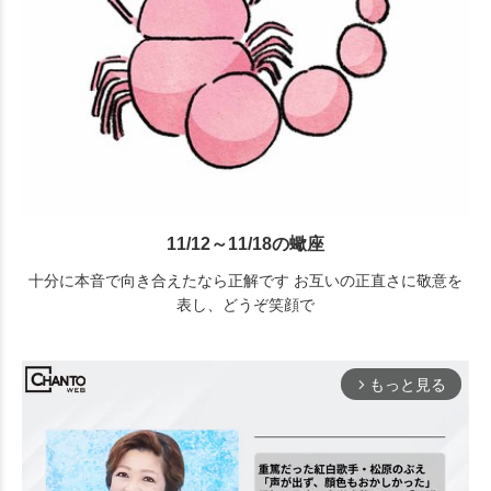
11/12～11/18の蠍座
十分に本音で向き合えたなら正解です お互いの正直さに敬意を
表し、どうぞ笑顔で
もっと見る
arrow_forward_ios