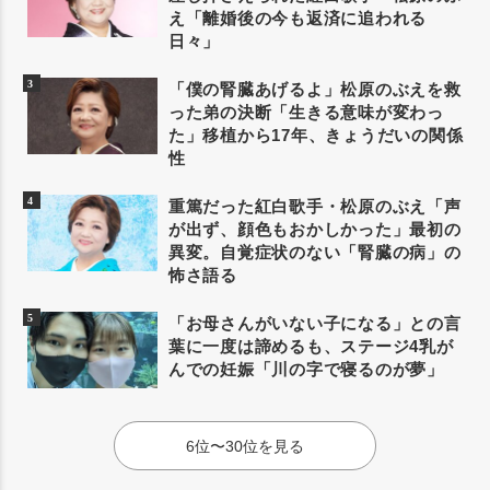
え「離婚後の今も返済に追われる
日々」
「僕の腎臓あげるよ」松原のぶえを救
った弟の決断「生きる意味が変わっ
た」移植から17年、きょうだいの関係
性
重篤だった紅白歌手・松原のぶえ「声
が出ず、顔色もおかしかった」最初の
異変。自覚症状のない「腎臓の病」の
怖さ語る
「お母さんがいない子になる」との言
葉に一度は諦めるも、ステージ4乳が
んでの妊娠「川の字で寝るのが夢」
6位〜30位を見る