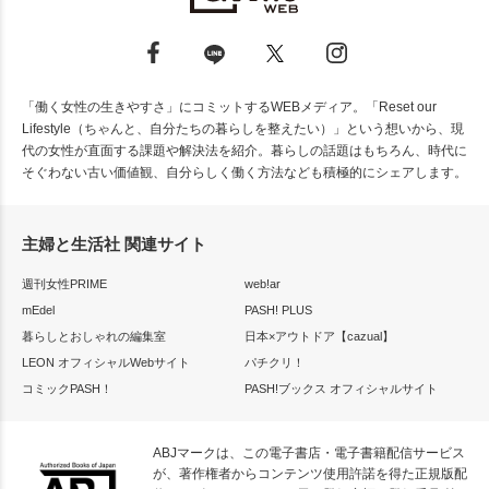
「働く女性の生きやすさ」にコミットするWEBメディア。「Reset our
Lifestyle（ちゃんと、自分たちの暮らしを整えたい）」という想いから、現
代の女性が直面する課題や解決法を紹介。暮らしの話題はもちろん、時代に
そぐわない古い価値観、自分らしく働く方法なども積極的にシェアします。
主婦と生活社 関連サイト
週刊女性PRIME
web!ar
mEdel
PASH! PLUS
暮らしとおしゃれの編集室
日本×アウトドア【cazual】
LEON オフィシャルWebサイト
パチクリ！
コミックPASH！
PASH!ブックス オフィシャルサイト
ABJマークは、この電子書店・電子書籍配信サービス
が、著作権者からコンテンツ使用許諾を得た正規版配