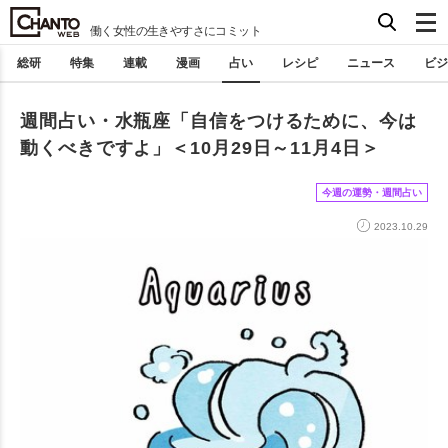
働く女性の生きやすさにコミット
総研
特集
連載
漫画
占い
レシピ
ニュース
ビジ
週間占い・水瓶座「自信をつけるために、今は
動くべきですよ」＜10月29日～11月4日＞
今週の運勢・週間占い
2023.10.29