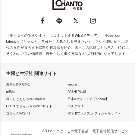
「働く女性の生きやすさ」にコミットするWEBメディア。「Reset our
Lifestyle（ちゃんと、自分たちの暮らしを整えたい）」という想いから、現
代の女性が直面する課題や解決法を紹介。暮らしの話題はもちろん、時代に
そぐわない古い価値観、自分らしく働く方法なども積極的にシェアします。
主婦と生活社 関連サイト
週刊女性PRIME
web!ar
mEdel
PASH! PLUS
暮らしとおしゃれの編集室
日本×アウトドア【cazual】
LEON オフィシャルWebサイト
パチクリ！
コミックPASH！
PASH!ブックス オフィシャルサイト
ABJマークは、この電子書店・電子書籍配信サービス