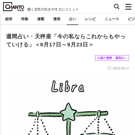
働く女性の生きやすさにコミット
総研
特集
連載
漫画
占い
レシピ
ニュース
ビジ
週間占い・天秤座「今の私ならこれからもやっ
ていける」＜9月17日～9月23日＞
今週の運勢・週間占い
2023.09.17