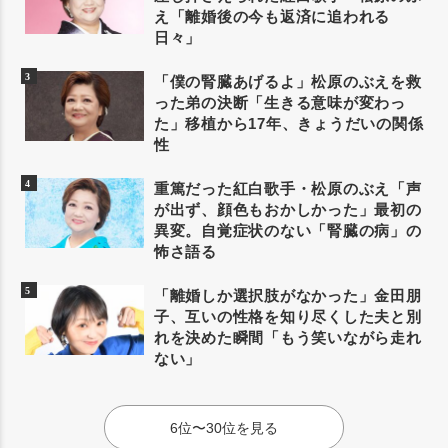
え「離婚後の今も返済に追われる
日々」
「僕の腎臓あげるよ」松原のぶえを救
った弟の決断「生きる意味が変わっ
た」移植から17年、きょうだいの関係
性
重篤だった紅白歌手・松原のぶえ「声
が出ず、顔色もおかしかった」最初の
異変。自覚症状のない「腎臓の病」の
怖さ語る
「離婚しか選択肢がなかった」金田朋
子、互いの性格を知り尽くした夫と別
れを決めた瞬間「もう笑いながら走れ
ない」
6位〜30位を見る