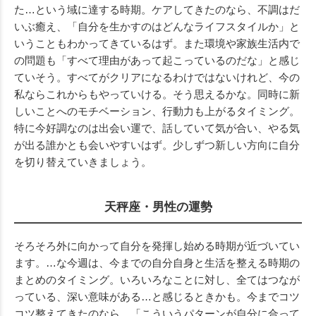
た…という域に達する時期。ケアしてきたのなら、不調はだ
いぶ癒え、「自分を生かすのはどんなライフスタイルか」と
いうこともわかってきているはず。また環境や家族生活内で
の問題も「すべて理由があって起こっているのだな」と感じ
ていそう。すべてがクリアになるわけではないけれど、今の
私ならこれからもやっていける。そう思えるかな。同時に新
しいことへのモチベーション、行動力も上がるタイミング。
特に今好調なのは出会い運で、話していて気が合い、やる気
が出る誰かとも会いやすいはず。少しずつ新しい方向に自分
を切り替えていきましょう。
天秤座・男性の運勢
そろそろ外に向かって自分を発揮し始める時期が近づいてい
ます。…な今週は、今までの自分自身と生活を整える時期の
まとめのタイミング。いろいろなことに対し、全てはつなが
っている、深い意味がある…と感じるときかも。今までコツ
コツ整えてきたのなら、「こういうパターンが自分に合って