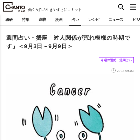
働く女性の生きやすさにコミット
総研
特集
連載
漫画
占い
レシピ
ニュース
ビジ
週間占い・蟹座「対人関係が荒れ模様の時期で
す」＜9月3日～9月9日＞
今週の運勢・週間占い
2023.09.03