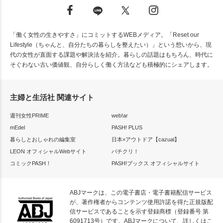
「働く女性の生きやすさ」にコミットするWEBメディア。「Reset our
Lifestyle（ちゃんと、自分たちの暮らしを整えたい）」という想いから、現
代の女性が直面する課題や解決法を紹介。暮らしの話題はもちろん、時代に
そぐわない古い価値観、自分らしく働く方法なども積極的にシェアします。
主婦と生活社 関連サイト
週刊女性PRIME
web!ar
mEdel
PASH! PLUS
暮らしとおしゃれの編集室
日本×アウトドア【cazual】
LEON オフィシャルWebサイト
パチクリ！
コミックPASH！
PASH!ブックス オフィシャルサイト
ABJマークは、この電子書店・電子書籍配信サービス
が、著作権者からコンテンツ使用許諾を得た正規版配
信サービスであることを示す登録商標（登録番号 第
6091713号）です。ABJマークについて、詳しくはこ