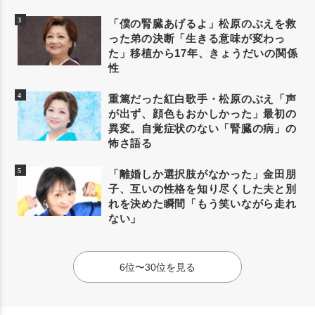
「僕の腎臓あげるよ」松原のぶえを救
った弟の決断「生きる意味が変わっ
た」移植から17年、きょうだいの関係
性
重篤だった紅白歌手・松原のぶえ「声
が出ず、顔色もおかしかった」最初の
異変。自覚症状のない「腎臓の病」の
怖さ語る
「離婚しか選択肢がなかった」金田朋
子、互いの性格を知り尽くした夫と別
れを決めた瞬間「もう笑いながら走れ
ない」
6位〜30位を見る