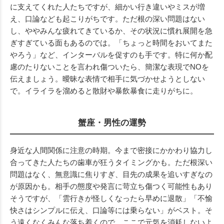
に支えてくれた人たちですが、細かい行き違いやミスが増
え、口論なども起こりがちです。ただ根の深い問題はない
し、ややみんな疲れてきているか、その状況に慣れ展開を急
ぎすぎている面もあるのでは。「ちょっと時間をおいてまた
やろう」など、インターバルを促すのも手です。特に何か配
慮のたりないことを言われ傷ついたら、簡潔な表現でNOを
伝えましょう。曖昧な表情で相手に気づかせようとしない
で。イライラを溜めると散財や暴飲暴食に走りがちに。
蟹座・男性の運勢
身近な人間関係に注意の時期。今まで密接にかかわり協力し
合ってきた人たちの歯車が狂うタイミングかも。ただ根深い
問題はなく、無意識に焦りすぎ、目先の成果を追いすぎなの
が原因かも。相手の態度や発言に苛立ち傷つく可能性もあり
そうですが、「雲行きが怪しくなったら早めに退散」「不愉
快さはシンプルに伝え、口論等には乗らない」がベスト。そ
う遠くなくみんな落ち着くので、ここで元気を消耗しないよ