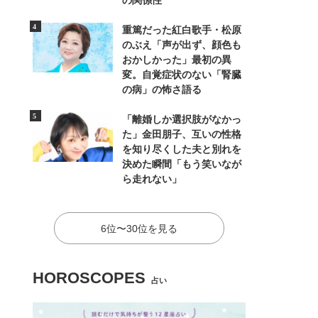
の関係性
重篤だった紅白歌手・松原
のぶえ「声が出ず、顔色も
おかしかった」最初の異
変。自覚症状のない「腎臓
の病」の怖さ語る
「離婚しか選択肢がなかっ
た」金田朋子、互いの性格
を知り尽くした夫と別れを
決めた瞬間「もう笑いなが
ら走れない」
6位〜30位を見る
HOROSCOPES
占い