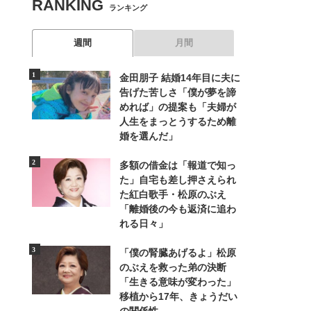
RANKING
ランキング
週間
月間
金田朋子 結婚14年目に夫に
告げた苦しさ「僕が夢を諦
めれば」の提案も「夫婦が
人生をまっとうするため離
婚を選んだ」
多額の借金は「報道で知っ
た」自宅も差し押さえられ
た紅白歌手・松原のぶえ
「離婚後の今も返済に追わ
れる日々」
「僕の腎臓あげるよ」松原
のぶえを救った弟の決断
「生きる意味が変わった」
移植から17年、きょうだい