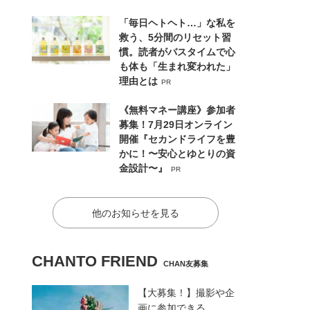
「毎日ヘトヘト…」な私を
救う、5分間のリセット習
慣。読者がバスタイムで心
も体も「生まれ変われた」
理由とは
PR
《無料マネー講座》参加者
募集！7月29日オンライン
開催『セカンドライフを豊
かに！〜安心とゆとりの資
金設計〜』
PR
他のお知らせを見る
CHANTO FRIEND
CHAN友募集
【大募集！】撮影や企
画に参加できる