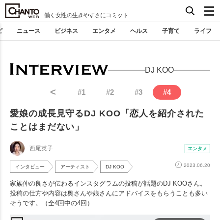
働く女性の生きやすさにコミット
ピ
ニュース
ビジネス
エンタメ
ヘルス
子育て
ライフ
DJ KOO
<
#
1
#
2
#
3
#
4
愛娘の成長見守るDJ KOO「恋人を紹介された
ことはまだない」
西尾英子
エンタメ
2023.06.20
インタビュー
アーティスト
DJ KOO
家族仲の良さが伝わるインスタグラムの投稿が話題のDJ KOOさん。
投稿の仕方や内容は奥さんや娘さんにアドバイスをもらうことも多い
そうです。（全4回中の4回）