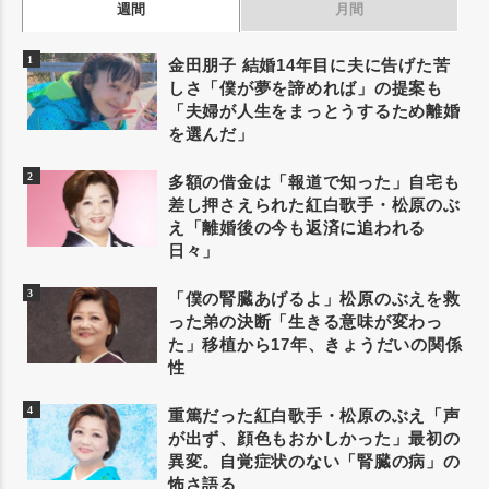
週間
月間
金田朋子 結婚14年目に夫に告げた苦
しさ「僕が夢を諦めれば」の提案も
「夫婦が人生をまっとうするため離婚
を選んだ」
多額の借金は「報道で知った」自宅も
差し押さえられた紅白歌手・松原のぶ
え「離婚後の今も返済に追われる
日々」
「僕の腎臓あげるよ」松原のぶえを救
った弟の決断「生きる意味が変わっ
た」移植から17年、きょうだいの関係
性
重篤だった紅白歌手・松原のぶえ「声
が出ず、顔色もおかしかった」最初の
異変。自覚症状のない「腎臓の病」の
怖さ語る