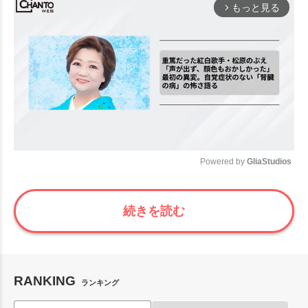
もっと見る
arrow_forward_ios
Powered by 
GliaStudios
Mute
続きを読む
RANKING
ランキング