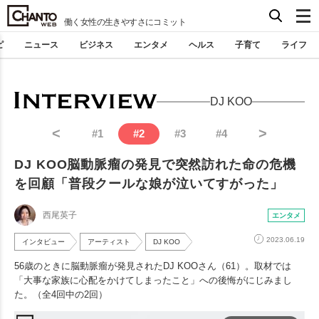
働く女性の生きやすさにコミット
ピ
ニュース
ビジネス
エンタメ
ヘルス
子育て
ライフ
DJ KOO
<
>
#
1
#
2
#
3
#
4
DJ KOO脳動脈瘤の発見で突然訪れた命の危機
を回顧「普段クールな娘が泣いてすがった」
西尾英子
エンタメ
2023.06.19
インタビュー
アーティスト
DJ KOO
56歳のときに脳動脈瘤が発見されたDJ KOOさん（61）。取材では
「大事な家族に心配をかけてしまったこと」への後悔がにじみまし
た。（全4回中の2回）