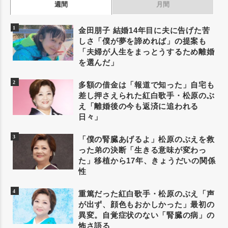
週間
月間
金田朋子 結婚14年目に夫に告げた苦
しさ「僕が夢を諦めれば」の提案も
「夫婦が人生をまっとうするため離婚
を選んだ」
多額の借金は「報道で知った」自宅も
差し押さえられた紅白歌手・松原のぶ
え「離婚後の今も返済に追われる
日々」
「僕の腎臓あげるよ」松原のぶえを救
った弟の決断「生きる意味が変わっ
た」移植から17年、きょうだいの関係
性
重篤だった紅白歌手・松原のぶえ「声
が出ず、顔色もおかしかった」最初の
異変。自覚症状のない「腎臓の病」の
怖さ語る