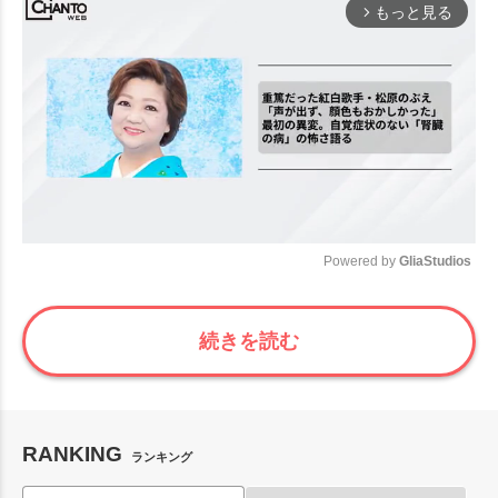
もっと見る
arrow_forward_ios
Powered by 
GliaStudios
Mute
続きを読む
RANKING
ランキング