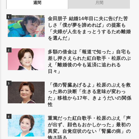
週間
月間
金田朋子 結婚14年目に夫に告げた苦
しさ「僕が夢を諦めれば」の提案も
「夫婦が人生をまっとうするため離婚
を選んだ」
多額の借金は「報道で知った」自宅も
差し押さえられた紅白歌手・松原のぶ
え「離婚後の今も返済に追われる
日々」
「僕の腎臓あげるよ」松原のぶえを救
った弟の決断「生きる意味が変わっ
た」移植から17年、きょうだいの関係
性
重篤だった紅白歌手・松原のぶえ「声
が出ず、顔色もおかしかった」最初の
異変。自覚症状のない「腎臓の病」の
怖さ語る