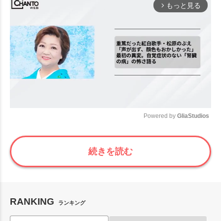
もっと見る
arrow_forward_ios
Powered by 
GliaStudios
Mute
続きを読む
RANKING
ランキング