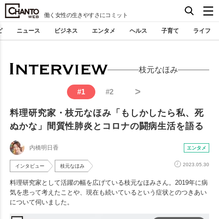
働く女性の生きやすさにコミット
ピ
ニュース
ビジネス
エンタメ
ヘルス
子育て
ライフ
枝元なほみ
>
#
1
#
2
料理研究家・枝元なほみ「もしかしたら私、死
ぬかな」間質性肺炎とコロナの闘病生活を語る
内橋明日香
エンタメ
2023.05.30
インタビュー
枝元なほみ
料理研究家として活躍の幅を広げている枝元なほみさん。2019年に病
気を患って考えたことや、現在も続いているという症状とのつきあい
について伺いました。