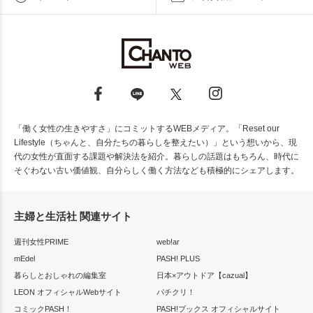
「働く女性の生きやすさ」にコミットするWEBメディア。「Reset our
Lifestyle（ちゃんと、自分たちの暮らしを整えたい）」という想いから、現
代の女性が直面する課題や解決法を紹介。暮らしの話題はもちろん、時代に
そぐわない古い価値観、自分らしく働く方法なども積極的にシェアします。
主婦と生活社 関連サイト
週刊女性PRIME
web!ar
mEdel
PASH! PLUS
暮らしとおしゃれの編集室
日本×アウトドア【cazual】
LEON オフィシャルWebサイト
パチクリ！
コミックPASH！
PASH!ブックス オフィシャルサイト