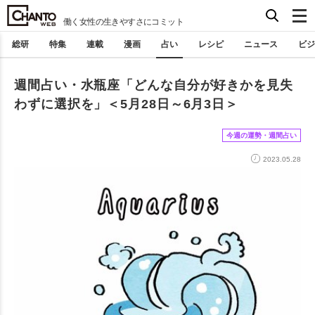
働く女性の生きやすさにコミット
総研
特集
連載
漫画
占い
レシピ
ニュース
ビジ
週間占い・水瓶座「どんな自分が好きかを見失
わずに選択を」＜5月28日～6月3日＞
今週の運勢・週間占い
2023.05.28