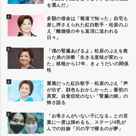
を選んだ」
多額の借金は「報道で知った」自宅も
差し押さえられた紅白歌手・松原のぶ
え「離婚後の今も返済に追われる
日々」
「僕の腎臓あげるよ」松原のぶえを救
った弟の決断「生きる意味が変わっ
た」移植から17年、きょうだいの関係
性
重篤だった紅白歌手・松原のぶえ「声
が出ず、顔色もおかしかった」最初の
異変。自覚症状のない「腎臓の病」の
怖さ語る
「お母さんがいない子になる」との言
葉に一度は諦めるも、ステージ4乳が
んでの妊娠「川の字で寝るのが夢」