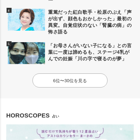
重篤だった紅白歌手・松原のぶえ「声
が出ず、顔色もおかしかった」最初の
異変。自覚症状のない「腎臓の病」の
怖さ語る
「お母さんがいない子になる」との言
葉に一度は諦めるも、ステージ4乳が
んでの妊娠「川の字で寝るのが夢」
6位〜30位を見る
HOROSCOPES
占い