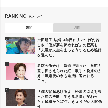
RANKING
ランキング
週間
月間
金田朋子 結婚14年目に夫に告げた苦
しさ「僕が夢を諦めれば」の提案も
「夫婦が人生をまっとうするため離婚
を選んだ」
多額の借金は「報道で知った」自宅も
差し押さえられた紅白歌手・松原のぶ
え「離婚後の今も返済に追われる
日々」
「僕の腎臓あげるよ」松原のぶえを救
った弟の決断「生きる意味が変わっ
た」移植から17年、きょうだいの関係
性