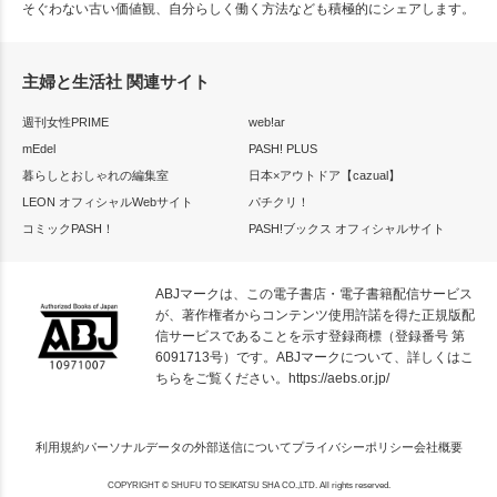
そぐわない古い価値観、自分らしく働く方法なども積極的にシェアします。
主婦と生活社 関連サイト
週刊女性PRIME
web!ar
mEdel
PASH! PLUS
暮らしとおしゃれの編集室
日本×アウトドア【cazual】
LEON オフィシャルWebサイト
パチクリ！
コミックPASH！
PASH!ブックス オフィシャルサイト
ABJマークは、この電子書店・電子書籍配信サービス
が、著作権者からコンテンツ使用許諾を得た正規版配
信サービスであることを示す登録商標（登録番号 第
6091713号）です。ABJマークについて、詳しくはこ
ちらをご覧ください。
https://aebs.or.jp/
利用規約
パーソナルデータの外部送信について
プライバシーポリシー
会社概要
COPYRIGHT © SHUFU TO SEIKATSU SHA CO.,LTD. All rights reserved.