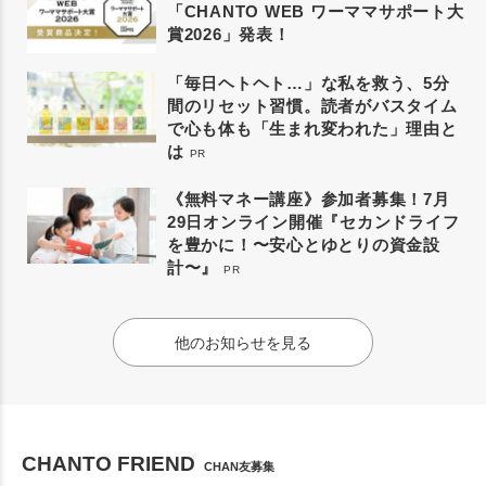
「CHANTO WEB ワーママサポート大
賞2026」発表！
「毎日ヘトヘト…」な私を救う、5分
間のリセット習慣。読者がバスタイム
で心も体も「生まれ変われた」理由と
は
PR
《無料マネー講座》参加者募集！7月
29日オンライン開催『セカンドライフ
を豊かに！〜安心とゆとりの資金設
計〜』
PR
他のお知らせを見る
CHANTO FRIEND
CHAN友募集