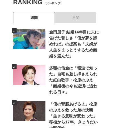
RANKING
ランキング
週間
月間
金田朋子 結婚14年目に夫に
告げた苦しさ「僕が夢を諦
めれば」の提案も「夫婦が
人生をまっとうするため離
婚を選んだ」
多額の借金は「報道で知っ
た」自宅も差し押さえられ
た紅白歌手・松原のぶえ
「離婚後の今も返済に追わ
れる日々」
「僕の腎臓あげるよ」松原
のぶえを救った弟の決断
「生きる意味が変わった」
移植から17年、きょうだい