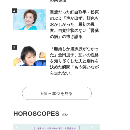
の関係性
重篤だった紅白歌手・松原
のぶえ「声が出ず、顔色も
おかしかった」最初の異
変。自覚症状のない「腎臓
の病」の怖さ語る
「離婚しか選択肢がなかっ
た」金田朋子、互いの性格
を知り尽くした夫と別れを
決めた瞬間「もう笑いなが
ら走れない」
6位〜30位を見る
HOROSCOPES
占い