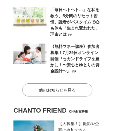
「毎日ヘトヘト…」な私を
救う、5分間のリセット習
慣。読者がバスタイムで心
も体も「生まれ変われた」
理由とは
PR
《無料マネー講座》参加者
募集！7月29日オンライン
開催『セカンドライフを豊
かに！〜安心とゆとりの資
金設計〜』
PR
他のお知らせを見る
CHANTO FRIEND
CHAN友募集
【大募集！】撮影や企
画に参加できる