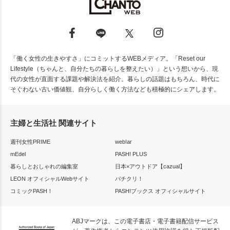
「働く女性の生きやすさ」にコミットするWEBメディア。「Reset our
Lifestyle（ちゃんと、自分たちの暮らしを整えたい）」という想いから、現
代の女性が直面する課題や解決法を紹介。暮らしの話題はもちろん、時代に
そぐわない古い価値観、自分らしく働く方法なども積極的にシェアします。
主婦と生活社 関連サイト
週刊女性PRIME
web!ar
mEdel
PASH! PLUS
暮らしとおしゃれの編集室
日本×アウトドア【cazual】
LEON オフィシャルWebサイト
パチクリ！
コミックPASH！
PASH!ブックス オフィシャルサイト
ABJマークは、この電子書店・電子書籍配信サービス