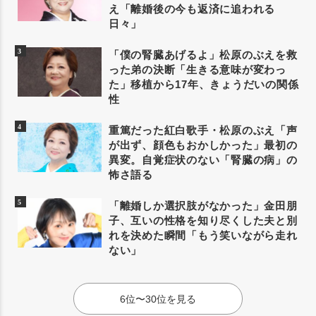
え「離婚後の今も返済に追われる
日々」
「僕の腎臓あげるよ」松原のぶえを救
った弟の決断「生きる意味が変わっ
た」移植から17年、きょうだいの関係
性
重篤だった紅白歌手・松原のぶえ「声
が出ず、顔色もおかしかった」最初の
異変。自覚症状のない「腎臓の病」の
怖さ語る
「離婚しか選択肢がなかった」金田朋
子、互いの性格を知り尽くした夫と別
れを決めた瞬間「もう笑いながら走れ
ない」
6位〜30位を見る