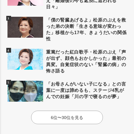
え「離婚後の今も返済に追われる
日々」
「僕の腎臓あげるよ」松原のぶえを救
った弟の決断「生きる意味が変わっ
た」移植から17年、きょうだいの関係
性
重篤だった紅白歌手・松原のぶえ「声
が出ず、顔色もおかしかった」最初の
異変。自覚症状のない「腎臓の病」の
怖さ語る
「お母さんがいない子になる」との言
葉に一度は諦めるも、ステージ4乳が
んでの妊娠「川の字で寝るのが夢」
6位〜30位を見る