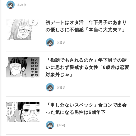
おみき
初デートはオタ活 年下男子のあまり
の優しさに不信感「本当に大丈夫？」
おみき
「勧誘でもされるのか」年下男子の誘
いに思わず警戒する女性「6歳差は恋愛
対象外じゃ」
おみき
「申し分ないスペック」合コンで出会
った気になる男性は6歳年下
おみき