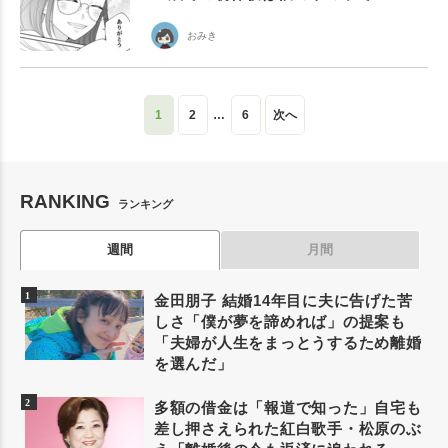
おみき
1
2
…
6
次へ
RANKING
ランキング
週間
月間
金田朋子 結婚14年目に夫に告げた苦
しさ「僕が夢を諦めれば」の提案も
「夫婦が人生をまっとうするため離婚
を選んだ」
多額の借金は「報道で知った」自宅も
差し押さえられた紅白歌手・松原のぶ