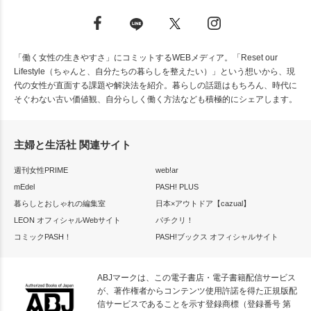
「働く女性の生きやすさ」にコミットするWEBメディア。「Reset our
Lifestyle（ちゃんと、自分たちの暮らしを整えたい）」という想いから、現
代の女性が直面する課題や解決法を紹介。暮らしの話題はもちろん、時代に
そぐわない古い価値観、自分らしく働く方法なども積極的にシェアします。
主婦と生活社 関連サイト
週刊女性PRIME
web!ar
mEdel
PASH! PLUS
暮らしとおしゃれの編集室
日本×アウトドア【cazual】
LEON オフィシャルWebサイト
パチクリ！
コミックPASH！
PASH!ブックス オフィシャルサイト
ABJマークは、この電子書店・電子書籍配信サービス
が、著作権者からコンテンツ使用許諾を得た正規版配
信サービスであることを示す登録商標（登録番号 第