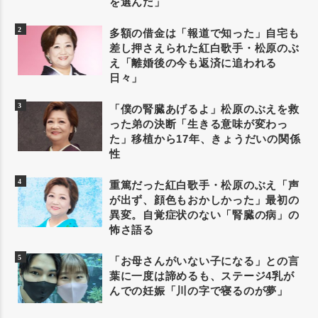
を選んだ」
多額の借金は「報道で知った」自宅も
差し押さえられた紅白歌手・松原のぶ
え「離婚後の今も返済に追われる
日々」
「僕の腎臓あげるよ」松原のぶえを救
った弟の決断「生きる意味が変わっ
た」移植から17年、きょうだいの関係
性
重篤だった紅白歌手・松原のぶえ「声
が出ず、顔色もおかしかった」最初の
異変。自覚症状のない「腎臓の病」の
怖さ語る
「お母さんがいない子になる」との言
葉に一度は諦めるも、ステージ4乳が
んでの妊娠「川の字で寝るのが夢」