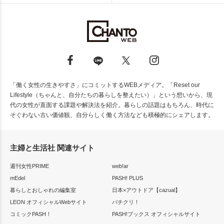
「働く女性の生きやすさ」にコミットするWEBメディア。「Reset our
Lifestyle（ちゃんと、自分たちの暮らしを整えたい）」という想いから、現
代の女性が直面する課題や解決法を紹介。暮らしの話題はもちろん、時代に
そぐわない古い価値観、自分らしく働く方法なども積極的にシェアします。
主婦と生活社 関連サイト
週刊女性PRIME
web!ar
mEdel
PASH! PLUS
暮らしとおしゃれの編集室
日本×アウトドア【cazual】
LEON オフィシャルWebサイト
パチクリ！
コミックPASH！
PASH!ブックス オフィシャルサイト