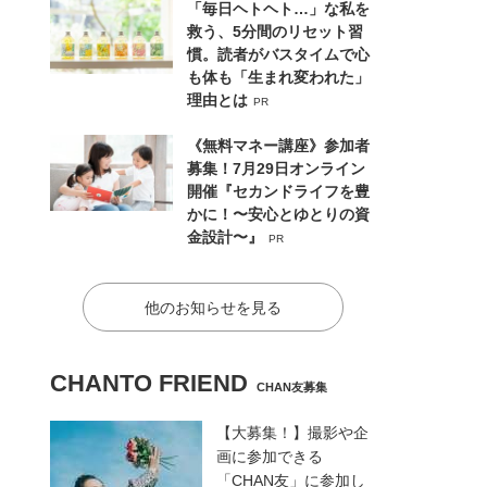
「毎日ヘトヘト…」な私を
救う、5分間のリセット習
慣。読者がバスタイムで心
も体も「生まれ変われた」
理由とは
PR
《無料マネー講座》参加者
募集！7月29日オンライン
開催『セカンドライフを豊
かに！〜安心とゆとりの資
金設計〜』
PR
他のお知らせを見る
CHANTO FRIEND
CHAN友募集
【大募集！】撮影や企
画に参加できる
「CHAN友」に参加し