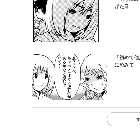
げた日
「初めて他
に沁みて