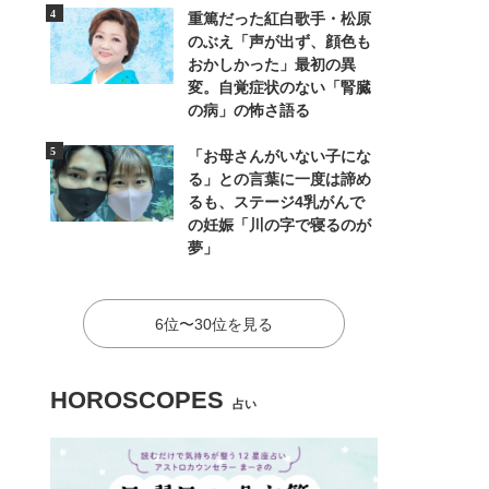
重篤だった紅白歌手・松原
のぶえ「声が出ず、顔色も
おかしかった」最初の異
変。自覚症状のない「腎臓
の病」の怖さ語る
「お母さんがいない子にな
る」との言葉に一度は諦め
るも、ステージ4乳がんで
の妊娠「川の字で寝るのが
夢」
6位〜30位を見る
HOROSCOPES
占い