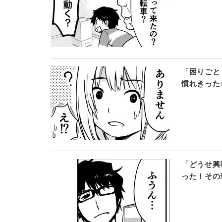
「困りごと
慣れきった
「どうせ興
った！その