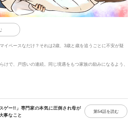
む
マイペースなだけ？それは2歳、3歳と歳を追うごとに不安が疑
らけで、戸惑いの連続。同じ境遇をもつ家族の励みになるよう、
スゲー!!」専門家の本気に圧倒され母が
第54話を読む
大事なこと