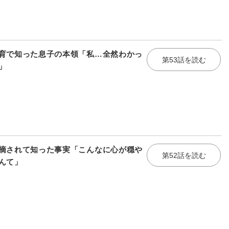
育で知った息子の本領「私…全然わかっ
第53話を読む
」
摘されて知った事実「こんなに心が穏や
第52話を読む
んて」