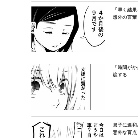
「早く結果
想外の言葉
「時間がか
涙する
息子に違和
意外な盲点