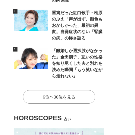
の関係性
重篤だった紅白歌手・松原
のぶえ「声が出ず、顔色も
おかしかった」最初の異
変。自覚症状のない「腎臓
の病」の怖さ語る
「離婚しか選択肢がなかっ
た」金田朋子、互いの性格
を知り尽くした夫と別れを
決めた瞬間「もう笑いなが
ら走れない」
6位〜30位を見る
HOROSCOPES
占い