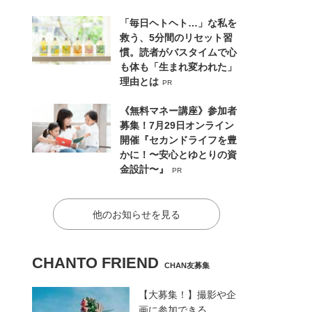
「毎日ヘトヘト…」な私を
救う、5分間のリセット習
慣。読者がバスタイムで心
も体も「生まれ変われた」
理由とは
PR
《無料マネー講座》参加者
募集！7月29日オンライン
開催『セカンドライフを豊
かに！〜安心とゆとりの資
金設計〜』
PR
他のお知らせを見る
CHANTO FRIEND
CHAN友募集
【大募集！】撮影や企
画に参加できる