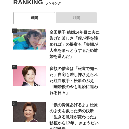
RANKING
ランキング
週間
月間
金田朋子 結婚14年目に夫に
告げた苦しさ「僕が夢を諦
めれば」の提案も「夫婦が
人生をまっとうするため離
婚を選んだ」
多額の借金は「報道で知っ
た」自宅も差し押さえられ
た紅白歌手・松原のぶえ
「離婚後の今も返済に追わ
れる日々」
「僕の腎臓あげるよ」松原
のぶえを救った弟の決断
「生きる意味が変わった」
移植から17年、きょうだい