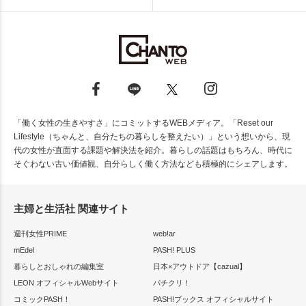
「働く女性の生きやすさ」にコミットするWEBメディア。「Reset our
Lifestyle（ちゃんと、自分たちの暮らしを整えたい）」という想いから、現
代の女性が直面する課題や解決法を紹介。暮らしの話題はもちろん、時代に
そぐわない古い価値観、自分らしく働く方法なども積極的にシェアします。
主婦と生活社 関連サイト
週刊女性PRIME
web!ar
mEdel
PASH! PLUS
暮らしとおしゃれの編集室
日本×アウトドア【cazual】
LEON オフィシャルWebサイト
パチクリ！
コミックPASH！
PASH!ブックス オフィシャルサイト