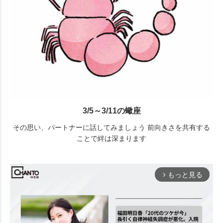
3/5～3/11の蠍座
その思い、パートナーに話してみましょう 前向きさを共有する
ことで絆は深まります
もっと見る
arrow_forward_ios