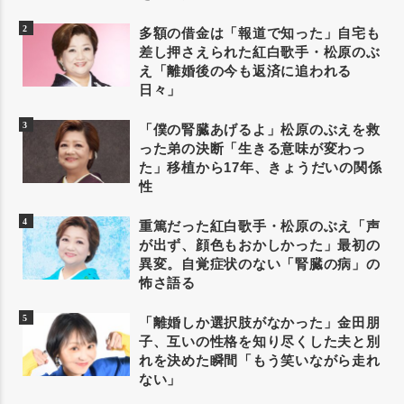
多額の借金は「報道で知った」自宅も
差し押さえられた紅白歌手・松原のぶ
え「離婚後の今も返済に追われる
日々」
「僕の腎臓あげるよ」松原のぶえを救
った弟の決断「生きる意味が変わっ
た」移植から17年、きょうだいの関係
性
重篤だった紅白歌手・松原のぶえ「声
が出ず、顔色もおかしかった」最初の
異変。自覚症状のない「腎臓の病」の
怖さ語る
「離婚しか選択肢がなかった」金田朋
子、互いの性格を知り尽くした夫と別
れを決めた瞬間「もう笑いながら走れ
ない」