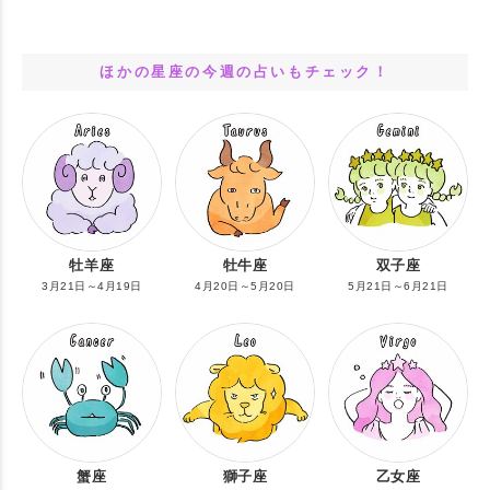
ほかの星座の今週の占いもチェック！
牡羊座
牡牛座
双子座
3月21日～4月19日
4月20日～5月20日
5月21日～6月21日
蟹座
獅子座
乙女座