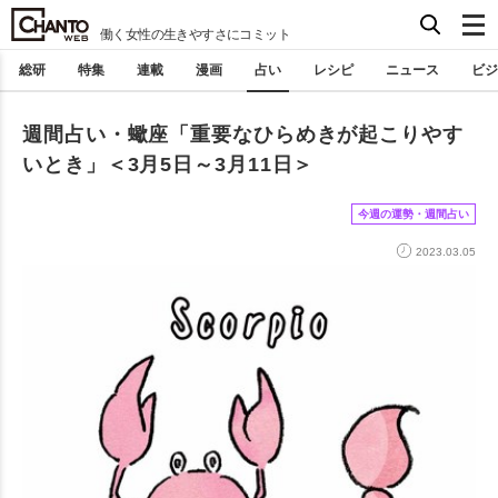
働く女性の生きやすさにコミット
総研
特集
連載
漫画
占い
レシピ
ニュース
ビジ
週間占い・蠍座「重要なひらめきが起こりやす
いとき」＜3月5日～3月11日＞
今週の運勢・週間占い
2023.03.05