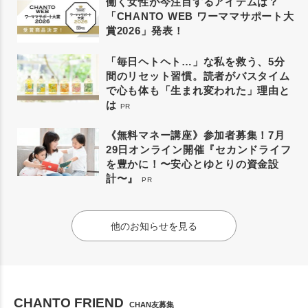
働く女性が今注目するアイテムは？
「CHANTO WEB ワーママサポート大
賞2026」発表！
「毎日ヘトヘト…」な私を救う、5分
間のリセット習慣。読者がバスタイム
で心も体も「生まれ変われた」理由と
は
PR
《無料マネー講座》参加者募集！7月
29日オンライン開催『セカンドライフ
を豊かに！〜安心とゆとりの資金設
計〜』
PR
他のお知らせを見る
CHANTO FRIEND
CHAN友募集