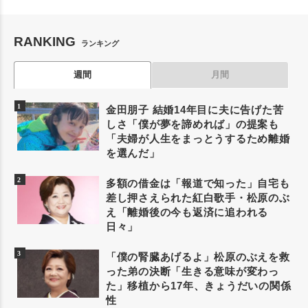
RANKING
ランキング
週間
月間
金田朋子 結婚14年目に夫に告げた苦
しさ「僕が夢を諦めれば」の提案も
「夫婦が人生をまっとうするため離婚
を選んだ」
多額の借金は「報道で知った」自宅も
差し押さえられた紅白歌手・松原のぶ
え「離婚後の今も返済に追われる
日々」
「僕の腎臓あげるよ」松原のぶえを救
った弟の決断「生きる意味が変わっ
た」移植から17年、きょうだいの関係
性