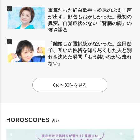
重篤だった紅白歌手・松原のぶえ「声
が出ず、顔色もおかしかった」最初の
異変。自覚症状のない「腎臓の病」の
怖さ語る
「離婚しか選択肢がなかった」金田朋
子、互いの性格を知り尽くした夫と別
れを決めた瞬間「もう笑いながら走れ
ない」
6位〜30位を見る
HOROSCOPES
占い