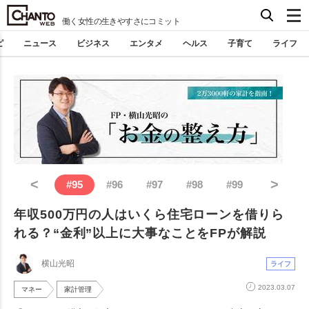
働く女性の生きやすさにコミット
ピ
ニュース
ビジネス
エンタメ
ヘルス
子育て
ライフ
<
>
#
95
#
96
#
97
#
98
#
99
年収500万円の人はいくら住宅ローンを借りら
れる？“金利”以上に大事なことをFPが解説
横山光昭
ライフ
2023.03.07
マネー
家計管理