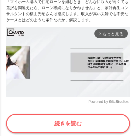
「マイホーム購入で住宅ローンを組むとき、どんなに収入が高くても
選択を間違えたら、ローン破綻になりかねません」と、家計再生コン
サルタントの横山光昭さんは指摘します。収入が高い夫婦でも不安な
ケースとはどのような条件なのか、解説します。
もっと見る
arrow_forward_ios
Powered by 
GliaStudios
Mute
続きを読む