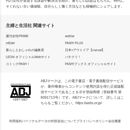
代の女性が直面する課題や解決法を紹介。暮らしの話題はもちろん、時代に
そぐわない古い価値観、自分らしく働く方法なども積極的にシェアします。
主婦と生活社 関連サイト
週刊女性PRIME
web!ar
mEdel
PASH! PLUS
暮らしとおしゃれの編集室
日本×アウトドア【cazual】
LEON オフィシャルWebサイト
パチクリ！
コミックPASH！
PASH!ブックス オフィシャルサイト
ABJマークは、この電子書店・電子書籍配信サービス
が、著作権者からコンテンツ使用許諾を得た正規版配
信サービスであることを示す登録商標（登録番号 第
6091713号）です。ABJマークについて、詳しくはこ
ちらをご覧ください。
https://aebs.or.jp/
利用規約
パーソナルデータの外部送信について
プライバシーポリシー
会社概要