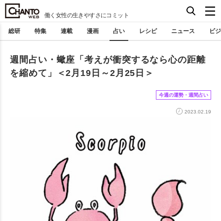
働く女性の生きやすさにコミット
総研
特集
連載
漫画
占い
レシピ
ニュース
ビジ
週間占い・蠍座「考えが衝突するなら心の距離
を縮めて」＜2月19日～2月25日＞
今週の運勢・週間占い
2023.02.19