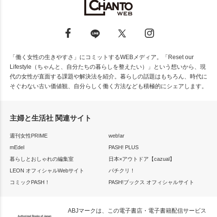
「働く女性の生きやすさ」にコミットするWEBメディア。「Reset our
Lifestyle（ちゃんと、自分たちの暮らしを整えたい）」という想いから、現
代の女性が直面する課題や解決法を紹介。暮らしの話題はもちろん、時代に
そぐわない古い価値観、自分らしく働く方法なども積極的にシェアします。
主婦と生活社 関連サイト
週刊女性PRIME
web!ar
mEdel
PASH! PLUS
暮らしとおしゃれの編集室
日本×アウトドア【cazual】
LEON オフィシャルWebサイト
パチクリ！
コミックPASH！
PASH!ブックス オフィシャルサイト
ABJマークは、この電子書店・電子書籍配信サービス