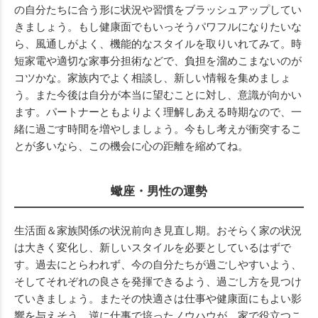
の自分たちに合う形に状況や習慣をブラッシュアップしてい
きましょう。もし健康面でもいっそうパワフルになりたいな
ら、風通しがよく、機能的なスタイルを取りいれてみて。時
短家電や適切な家事分担術などで、負担を溜めこまないのが
コツかな。家族内でよく相談し、新しい情報を集めましょ
う。また今後は自分が本当に望むことに対し、意識が向かい
ます。パートナーともよりよく理解しあえる時期なので、一
緒に過ごす時間を増やしましょう。今もし考えが衝突するこ
とが多いなら、この機会に心の距離を縮めてね。
蠍座・男性の運勢
生活面＆家族関係の状況前向き見直し期。おそらく家の状況
は大きく変化し、新しいスタイルを必要としているはずで
す。過去にとらわれず、今の自分たちが過ごしやすいよう、
そしてそれぞれの良さを発揮できるよう、過ごし方を見つけ
ていきましょう。またその快適さは仕事や健康面にもよい影
響を与えそう。逆に仕事で培ったノウハウが、家で役立つこ