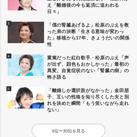
え「離婚後の今も返済に追われる
日々」
「僕の腎臓あげるよ」松原のぶえを救
った弟の決断「生きる意味が変わっ
た」移植から17年、きょうだいの関係
性
重篤だった紅白歌手・松原のぶえ「声
が出ず、顔色もおかしかった」最初の
異変。自覚症状のない「腎臓の病」の
怖さ語る
「離婚しか選択肢がなかった」金田朋
子、互いの性格を知り尽くした夫と別
れを決めた瞬間「もう笑いながら走れ
ない」
6位〜30位を見る