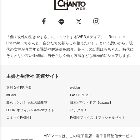
「働く女性の生きやすさ」にコミットするWEBメディア。「Reset our
Lifestyle（ちゃんと、自分たちの暮らしを整えたい）」という想いから、現
代の女性が直面する課題や解決法を紹介。暮らしの話題はもちろん、時代に
そぐわない古い価値観、自分らしく働く方法なども積極的にシェアします。
主婦と生活社 関連サイト
週刊女性PRIME
web!ar
mEdel
PASH! PLUS
暮らしとおしゃれの編集室
日本×アウトドア【cazual】
LEON オフィシャルWebサイト
パチクリ！
コミックPASH！
PASH!ブックス オフィシャルサイト
ABJマークは、この電子書店・電子書籍配信サービス