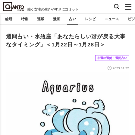
働く女性の生きやすさにコミット
総研
特集
連載
漫画
占い
レシピ
ニュース
ビジ
週間占い・水瓶座「あなたらしい冴が戻る大事
なタイミング」＜1月22日～1月28日＞
今週の運勢・週間占い
2023.01.22