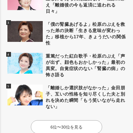
え「離婚後の今も返済に追われる
日々」
「僕の腎臓あげるよ」松原のぶえを救
った弟の決断「生きる意味が変わっ
た」移植から17年、きょうだいの関係
性
重篤だった紅白歌手・松原のぶえ「声
が出ず、顔色もおかしかった」最初の
異変。自覚症状のない「腎臓の病」の
怖さ語る
「離婚しか選択肢がなかった」金田朋
子、互いの性格を知り尽くした夫と別
れを決めた瞬間「もう笑いながら走れ
ない」
6位〜30位を見る