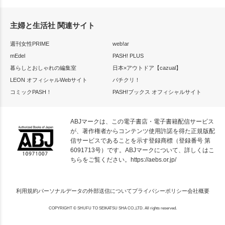
主婦と生活社 関連サイト
週刊女性PRIME
web!ar
mEdel
PASH! PLUS
暮らしとおしゃれの編集室
日本×アウトドア【cazual】
LEON オフィシャルWebサイト
パチクリ！
コミックPASH！
PASH!ブックス オフィシャルサイト
ABJマークは、この電子書店・電子書籍配信サービス
が、著作権者からコンテンツ使用許諾を得た正規版配
信サービスであることを示す登録商標（登録番号 第
6091713号）です。ABJマークについて、詳しくはこ
ちらをご覧ください。
https://aebs.or.jp/
利用規約
パーソナルデータの外部送信について
プライバシーポリシー
会社概要
COPYRIGHT © SHUFU TO SEIKATSU SHA CO.,LTD. All rights reserved.