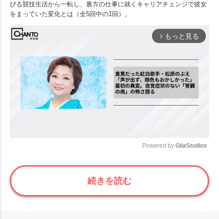
びる競技生活から一転し、裏方の仕事に就くキャリアチェンジで彼女
をまっていた変化とは（全5回中の1回）。
もっと見る
arrow_forward_ios
Powered by 
GliaStudios
Mute
続きを読む