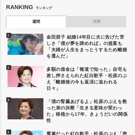
RANKING
ランキング
週間
月間
金田朋子 結婚14年目に夫に告げた苦
しさ「僕が夢を諦めれば」の提案も
「夫婦が人生をまっとうするため離婚
を選んだ」
多額の借金は「報道で知った」自宅も
差し押さえられた紅白歌手・松原のぶ
え「離婚後の今も返済に追われる
日々」
「僕の腎臓あげるよ」松原のぶえを救
った弟の決断「生きる意味が変わっ
た」移植から17年、きょうだいの関係
性
重篤だった紅白歌手・松原のぶえ「声