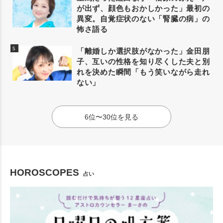
が出ず、顔色もおかしかった」最初の
異変。自覚症状のない「腎臓の病」の
怖さ語る
「離婚しか選択肢がなかった」金田朋
子、互いの性格を知り尽くした夫と別
れを決めた瞬間「もう笑いながら走れ
ない」
6位〜30位を見る
HOROSCOPES
占い