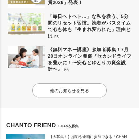
賞2026」発表！
「毎日ヘトヘト…」な私を救う、5分
間のリセット習慣。読者がバスタイム
で心も体も「生まれ変われた」理由と
は
PR
《無料マネー講座》参加者募集！7月
29日オンライン開催『セカンドライフ
を豊かに！〜安心とゆとりの資金設
計〜』
PR
他のお知らせを見る
CHANTO FRIEND
CHAN友募集
【大募集！】撮影や企画に参加できる「CHAN