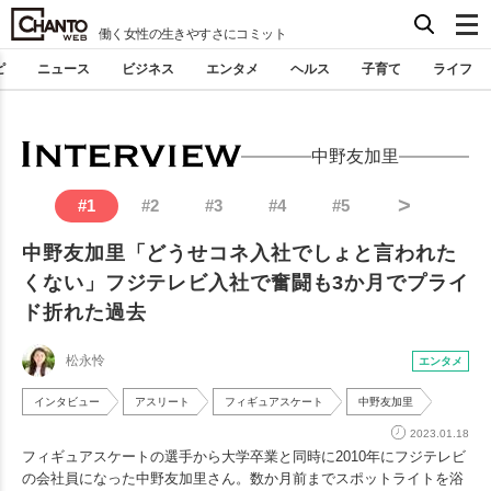
働く女性の生きやすさにコミット
ピ
ニュース
ビジネス
エンタメ
ヘルス
子育て
ライフ
中野友加里
>
#
1
#
2
#
3
#
4
#
5
中野友加里「どうせコネ入社でしょと言われた
くない」フジテレビ入社で奮闘も3か月でプライ
ド折れた過去
松永怜
エンタメ
インタビュー
アスリート
フィギュアスケート
中野友加里
2023.01.18
フィギュアスケートの選手から大学卒業と同時に2010年にフジテレビ
の会社員になった中野友加里さん。数か月前までスポットライトを浴