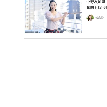
中野友加里
奮闘も3か
松永怜