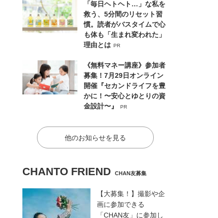
「毎日ヘトヘト…」な私を
救う、5分間のリセット習
慣。読者がバスタイムで心
も体も「生まれ変われた」
理由とは
PR
《無料マネー講座》参加者
募集！7月29日オンライン
開催『セカンドライフを豊
かに！〜安心とゆとりの資
金設計〜』
PR
他のお知らせを見る
CHANTO FRIEND
CHAN友募集
【大募集！】撮影や企
画に参加できる
「CHAN友」に参加し