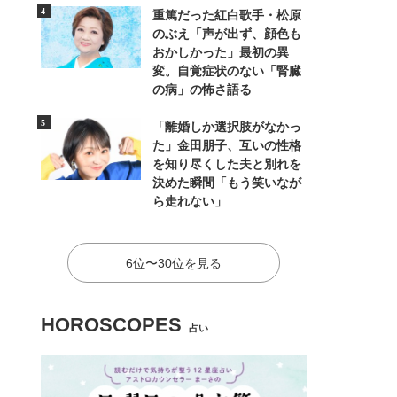
重篤だった紅白歌手・松原
のぶえ「声が出ず、顔色も
おかしかった」最初の異
変。自覚症状のない「腎臓
の病」の怖さ語る
「離婚しか選択肢がなかっ
た」金田朋子、互いの性格
を知り尽くした夫と別れを
決めた瞬間「もう笑いなが
ら走れない」
6位〜30位を見る
HOROSCOPES
占い