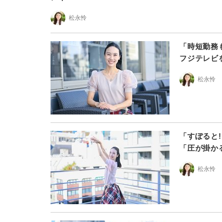
松永怜
「時短勤務
フジテレビ
松永怜
「すぽると
「圧が掛か
松永怜