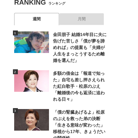
RANKING
ランキング
週間
月間
金田朋子 結婚14年目に夫に
告げた苦しさ「僕が夢を諦
めれば」の提案も「夫婦が
人生をまっとうするため離
婚を選んだ」
多額の借金は「報道で知っ
た」自宅も差し押さえられ
た紅白歌手・松原のぶえ
「離婚後の今も返済に追わ
れる日々」
「僕の腎臓あげるよ」松原
のぶえを救った弟の決断
「生きる意味が変わった」
移植から17年、きょうだい