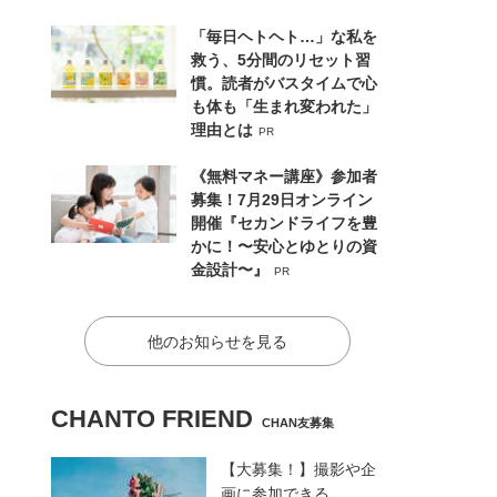
「毎日ヘトヘト…」な私を
救う、5分間のリセット習
慣。読者がバスタイムで心
も体も「生まれ変われた」
理由とは
PR
《無料マネー講座》参加者
募集！7月29日オンライン
開催『セカンドライフを豊
かに！〜安心とゆとりの資
金設計〜』
PR
他のお知らせを見る
CHANTO FRIEND
CHAN友募集
【大募集！】撮影や企
画に参加できる