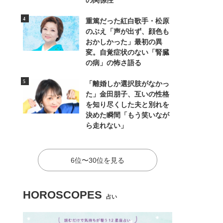
の関係性
重篤だった紅白歌手・松原
のぶえ「声が出ず、顔色も
おかしかった」最初の異
変。自覚症状のない「腎臓
の病」の怖さ語る
「離婚しか選択肢がなかっ
た」金田朋子、互いの性格
を知り尽くした夫と別れを
決めた瞬間「もう笑いなが
ら走れない」
6位〜30位を見る
HOROSCOPES
占い