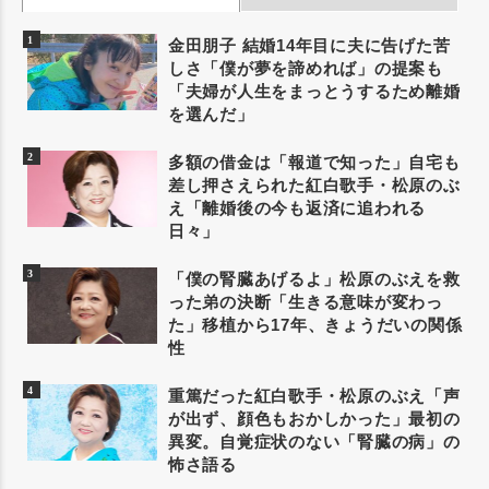
金田朋子 結婚14年目に夫に告げた苦
しさ「僕が夢を諦めれば」の提案も
「夫婦が人生をまっとうするため離婚
を選んだ」
多額の借金は「報道で知った」自宅も
差し押さえられた紅白歌手・松原のぶ
え「離婚後の今も返済に追われる
日々」
「僕の腎臓あげるよ」松原のぶえを救
った弟の決断「生きる意味が変わっ
た」移植から17年、きょうだいの関係
性
重篤だった紅白歌手・松原のぶえ「声
が出ず、顔色もおかしかった」最初の
異変。自覚症状のない「腎臓の病」の
怖さ語る