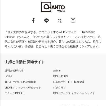
「働く女性の生きやすさ」にコミットするWEBメディア。「Reset our
Lifestyle（ちゃんと、自分たちの暮らしを整えたい）」という想いから、現
代の女性が直面する課題や解決法を紹介。暮らしの話題はもちろん、時代に
そぐわない古い価値観、自分らしく働く方法なども積極的にシェアします。
主婦と生活社 関連サイト
週刊女性PRIME
web!ar
mEdel
PASH! PLUS
暮らしとおしゃれの編集室
日本×アウトドア【cazual】
LEON オフィシャルWebサイト
パチクリ！
コミックPASH！
PASH!ブックス オフィシャルサイト