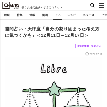
働く女性の生きやすさにコミット
総研
特集
連載
漫画
占い
レシピ
ニュース
ビジ
週間占い・天秤座「自分の凝り固まった考え方
に気づくかも」＜12月11日～12月17日＞
今週の運勢・週間占い
2022.12.11