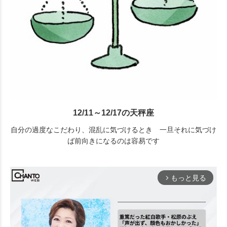
12/11～12/17の天秤座
自分の過度なこだわり、混乱に気づけるとき 一旦それに気づけ
ば前向きになるのは容易です
もっと見る
arrow_forward_ios