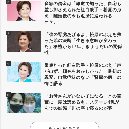
多額の借金は「報道で知った」自宅も
差し押さえられた紅白歌手・松原のぶ
え「離婚後の今も返済に追われる
日々」
「僕の腎臓あげるよ」松原のぶえを救
った弟の決断「生きる意味が変わっ
た」移植から17年、きょうだいの関係
性
重篤だった紅白歌手・松原のぶえ「声
が出ず、顔色もおかしかった」最初の
異変。自覚症状のない「腎臓の病」の
怖さ語る
「お母さんがいない子になる」との言
葉に一度は諦めるも、ステージ4乳が
んでの妊娠「川の字で寝るのが夢」
6位〜30位を見る