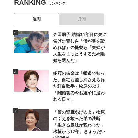
RANKING
ランキング
週間
月間
金田朋子 結婚14年目に夫に
告げた苦しさ「僕が夢を諦
めれば」の提案も「夫婦が
人生をまっとうするため離
婚を選んだ」
多額の借金は「報道で知っ
た」自宅も差し押さえられ
た紅白歌手・松原のぶえ
「離婚後の今も返済に追わ
れる日々」
「僕の腎臓あげるよ」松原
のぶえを救った弟の決断
「生きる意味が変わった」
移植から17年、きょうだい