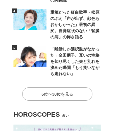
の関係性
重篤だった紅白歌手・松原
のぶえ「声が出ず、顔色も
おかしかった」最初の異
変。自覚症状のない「腎臓
の病」の怖さ語る
「離婚しか選択肢がなかっ
た」金田朋子、互いの性格
を知り尽くした夫と別れを
決めた瞬間「もう笑いなが
ら走れない」
6位〜30位を見る
HOROSCOPES
占い