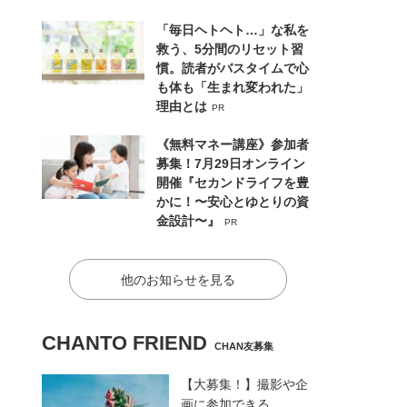
「毎日ヘトヘト…」な私を
救う、5分間のリセット習
慣。読者がバスタイムで心
も体も「生まれ変われた」
理由とは
PR
《無料マネー講座》参加者
募集！7月29日オンライン
開催『セカンドライフを豊
かに！〜安心とゆとりの資
金設計〜』
PR
他のお知らせを見る
CHANTO FRIEND
CHAN友募集
【大募集！】撮影や企
画に参加できる