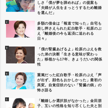
しさ「僕が夢を諦めれば」の提案も
「夫婦が人生をまっとうするため離婚
を選んだ」
多額の借金は「報道で知った」自宅も
差し押さえられた紅白歌手・松原のぶ
え「離婚後の今も返済に追われる
日々」
「僕の腎臓あげるよ」松原のぶえを救
った弟の決断「生きる意味が変わっ
た」移植から17年、きょうだいの関係
性
重篤だった紅白歌手・松原のぶえ「声
が出ず、顔色もおかしかった」最初の
異変。自覚症状のない「腎臓の病」の
怖さ語る
「離婚しか選択肢がなかった」金田朋
子、互いの性格を知り尽くした夫と別