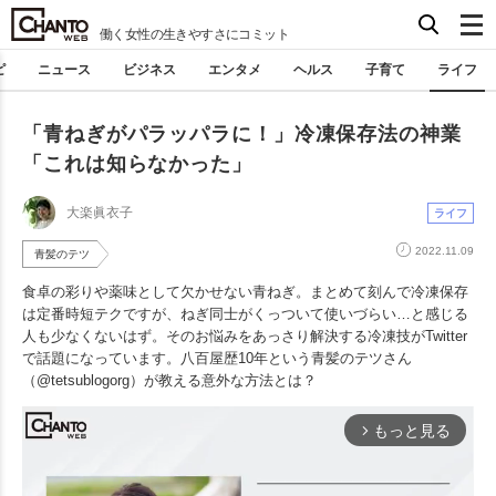
働く女性の生きやすさにコミット
ピ
ニュース
ビジネス
エンタメ
ヘルス
子育て
ライフ
「青ねぎがパラッパラに！」冷凍保存法の神業
「これは知らなかった」
大楽眞衣子
ライフ
2022.11.09
青髪のテツ
食卓の彩りや薬味として欠かせない青ねぎ。まとめて刻んで冷凍保存
は定番時短テクですが、ねぎ同士がくっついて使いづらい…と感じる
人も少なくないはず。そのお悩みをあっさり解決する冷凍技がTwitter
で話題になっています。八百屋歴10年という青髪のテツさん
（@tetsublogorg）が教える意外な方法とは？
もっと見る
arrow_forward_ios