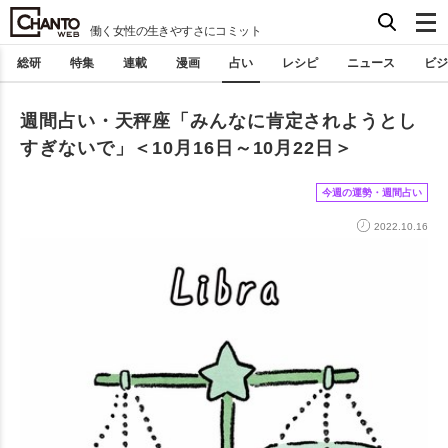
働く女性の生きやすさにコミット
総研
特集
連載
漫画
占い
レシピ
ニュース
ビジ
週間占い・天秤座「みんなに肯定されようとし
すぎないで」＜10月16日～10月22日＞
今週の運勢・週間占い
2022.10.16