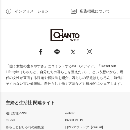
インフォメーション
広告掲載について
「働く女性の生きやすさ」にコミットするWEBメディア。「Reset our
Lifestyle（ちゃんと、自分たちの暮らしを整えたい）」という想いから、現
代の女性が直面する課題や解決法を紹介。暮らしの話題はもちろん、時代に
そぐわない古い価値観、自分らしく働く方法なども積極的にシェアします。
主婦と生活社 関連サイト
週刊女性PRIME
web!ar
mEdel
PASH! PLUS
暮らしとおしゃれの編集室
日本×アウトドア【cazual】