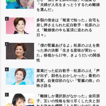
「夫婦が人生をまっとうするため離婚
を選んだ」
多額の借金は「報道で知った」自宅も
差し押さえられた紅白歌手・松原のぶ
え「離婚後の今も返済に追われる
日々」
「僕の腎臓あげるよ」松原のぶえを救
った弟の決断「生きる意味が変わっ
た」移植から17年、きょうだいの関係
性
重篤だった紅白歌手・松原のぶえ「声
が出ず、顔色もおかしかった」最初の
異変。自覚症状のない「腎臓の病」の
怖さ語る
「離婚しか選択肢がなかった」金田朋
子、互いの性格を知り尽くした夫と別
れを決めた瞬間「もう笑いながら走れ