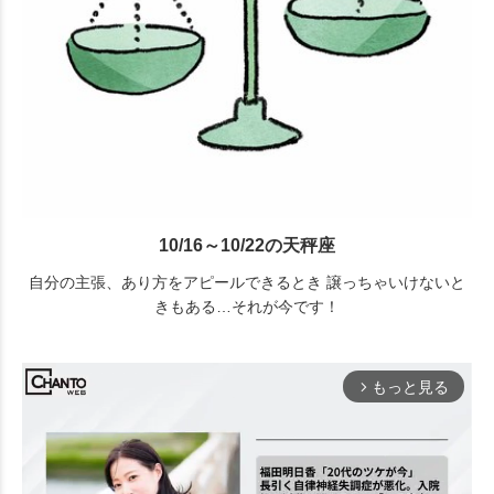
10/16～10/22の天秤座
自分の主張、あり方をアピールできるとき 譲っちゃいけないと
きもある…それが今です！
もっと見る
arrow_forward_ios