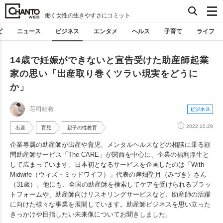
働く女性の生きやすさにコミット
ピ
ニュース
ビジネス
エンタメ
ヘルス
子育て
ライフ
14歳で妊娠ができないと宣告受けた助産師起業
家の思い「出産取り巻くツラい現実をどうに
か」
荘司結有
ビジネス
2022.10.29
出産
育児
親子の性教育
企業専属の助産師が出産や育児、メンタルヘルスなどの相談に乗る顧
問助産師サービス「The CARE」が関西を中心に、企業の福利厚生と
して広まっています。日本初となるサービスを企画したのは「With
Midwife（ウィズ・ミッドワイフ）」代表の岸畑聖月（みづき）さん
（31歳）。他にも、全国の助産師を検索してケアを受けられるプラッ
トフォームや、助産師向けリスキリングサービスなど、助産師の活躍
に向けた様々な事業を展開しています。助産師ビジネスを思い立った
きっかけや目指したい未来像についてお聞きしました。