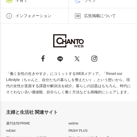
子育て
ライフ
インフォメーション
広告掲載について
「働く女性の生きやすさ」にコミットするWEBメディア。「Reset our
Lifestyle（ちゃんと、自分たちの暮らしを整えたい）」という想いから、現
代の女性が直面する課題や解決法を紹介。暮らしの話題はもちろん、時代に
そぐわない古い価値観、自分らしく働く方法なども積極的にシェアします。
主婦と生活社 関連サイト
週刊女性PRIME
web!ar
mEdel
PASH! PLUS