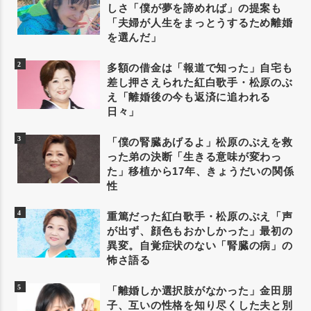
しさ「僕が夢を諦めれば」の提案も
「夫婦が人生をまっとうするため離婚
を選んだ」
多額の借金は「報道で知った」自宅も
差し押さえられた紅白歌手・松原のぶ
え「離婚後の今も返済に追われる
日々」
「僕の腎臓あげるよ」松原のぶえを救
った弟の決断「生きる意味が変わっ
た」移植から17年、きょうだいの関係
性
重篤だった紅白歌手・松原のぶえ「声
が出ず、顔色もおかしかった」最初の
異変。自覚症状のない「腎臓の病」の
怖さ語る
「離婚しか選択肢がなかった」金田朋
子、互いの性格を知り尽くした夫と別