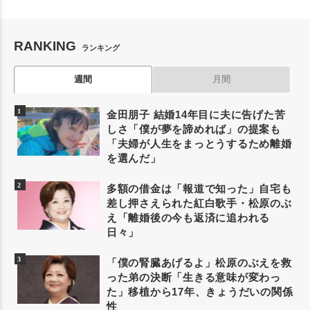
RANKING
ランキング
週間
月間
金田朋子 結婚14年目に夫に告げた苦
しさ「僕が夢を諦めれば」の提案も
「夫婦が人生をまっとうするため離婚
を選んだ」
多額の借金は「報道で知った」自宅も
差し押さえられた紅白歌手・松原のぶ
え「離婚後の今も返済に追われる
日々」
「僕の腎臓あげるよ」松原のぶえを救
った弟の決断「生きる意味が変わっ
た」移植から17年、きょうだいの関係
性