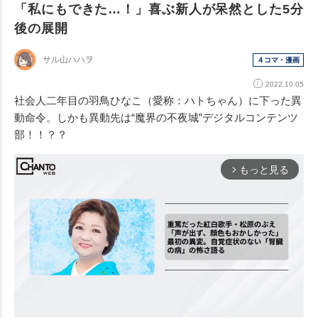
「私にもできた…！」喜ぶ新人が呆然とした5分
後の展開
サル山ハハヲ
４コマ・漫画
2022.10.05
社会人二年目の羽鳥ひなこ（愛称：ハトちゃん）に下った異
動命令。しかも異動先は“魔界の不夜城”デジタルコンテンツ
部！！？？
もっと見る
arrow_forward_ios