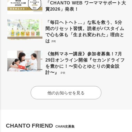
「CHANTO WEB ワーママサポート大
賞2026」発表！
「毎日ヘトヘト…」な私を救う、5分
間のリセット習慣。読者がバスタイム
で心も体も「生まれ変われた」理由と
は
PR
《無料マネー講座》参加者募集！7月
29日オンライン開催『セカンドライフ
を豊かに！〜安心とゆとりの資金設
計〜』
PR
他のお知らせを見る
CHANTO FRIEND
CHAN友募集