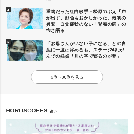
重篤だった紅白歌手・松原のぶえ「声
が出ず、顔色もおかしかった」最初の
異変。自覚症状のない「腎臓の病」の
怖さ語る
「お母さんがいない子になる」との言
葉に一度は諦めるも、ステージ4乳が
んでの妊娠「川の字で寝るのが夢」
6位〜30位を見る
HOROSCOPES
占い