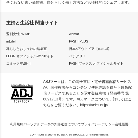
そぐわない古い価値観、自分らしく働く方法なども積極的にシェアします。
主婦と生活社 関連サイト
週刊女性PRIME
web!ar
mEdel
PASH! PLUS
暮らしとおしゃれの編集室
日本×アウトドア【cazual】
LEON オフィシャルWebサイト
パチクリ！
コミックPASH！
PASH!ブックス オフィシャルサイト
ABJマークは、この電子書店・電子書籍配信サービス
が、著作権者からコンテンツ使用許諾を得た正規版配
信サービスであることを示す登録商標（登録番号 第
6091713号）です。ABJマークについて、詳しくはこ
ちらをご覧ください。
https://aebs.or.jp/
利用規約
パーソナルデータの外部送信について
プライバシーポリシー
会社概要
COPYRIGHT © SHUFU TO SEIKATSU SHA CO.,LTD. All rights reserved.