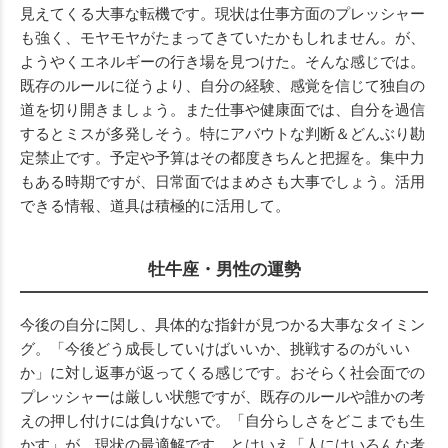
見えてくる大事な転機です。現状は仕事方面のプレッシャー
も強く、モヤモヤがたまってきていたかもしれません。が、
ようやくエネルギーの行き場を見つけた。そんな感じでは。
既存のルールに従うより、自分の経験、感覚を信じて独自の
道を切り開きましょう。また仕事や健康面では、自分を過信
するとミスが多発しそう。特にアバウトな判断＆どんぶり勘
定禁止です。予定や予算はその都度きちんと把握を。集中力
もある時期ですが、日常面ではまめさも大事でしょう。活用
できる情報、道具は積極的に活用して。
牡牛座・男性の運勢
今後の自分に関し、具体的な指針が見つかる大事なタイミン
グ。「今後どう成長していけばいいか、挑戦するのがいい
か」に対し返事が返ってくる感じです。おそらく社会面での
プレッシャーは厳しい状態ですが、既存のルールや誰かの考
えの押し付けには負けないで。「自分らしさをどこまでも生
かす」が、現状の最適解です。とはいえ「人にはいろんな考