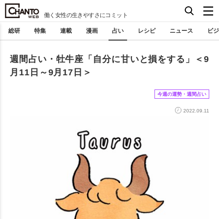
働く女性の生きやすさにコミット
総研
特集
連載
漫画
占い
レシピ
ニュース
ビジ
週間占い・牡牛座「自分に甘いと損をする」＜9
月11日～9月17日＞
今週の運勢・週間占い
2022.09.11