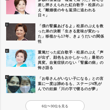
差し押さえられた紅白歌手・松原のぶ
え「離婚後の今も返済に追われる
日々」
「僕の腎臓あげるよ」松原のぶえを救
った弟の決断「生きる意味が変わっ
た」移植から17年、きょうだいの関係
性
重篤だった紅白歌手・松原のぶえ「声
が出ず、顔色もおかしかった」最初の
異変。自覚症状のない「腎臓の病」の
怖さ語る
「お母さんがいない子になる」との言
葉に一度は諦めるも、ステージ4乳が
んでの妊娠「川の字で寝るのが夢」
6位〜30位を見る