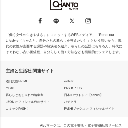
「働く女性の生きやすさ」にコミットするWEBメディア。「Reset our
Lifestyle（ちゃんと、自分たちの暮らしを整えたい）」という想いから、現
代の女性が直面する課題や解決法を紹介。暮らしの話題はもちろん、時代に
そぐわない古い価値観、自分らしく働く方法なども積極的にシェアします。
主婦と生活社 関連サイト
週刊女性PRIME
web!ar
mEdel
PASH! PLUS
暮らしとおしゃれの編集室
日本×アウトドア【cazual】
LEON オフィシャルWebサイト
パチクリ！
コミックPASH！
PASH!ブックス オフィシャルサイト
ABJマークは、この電子書店・電子書籍配信サービス