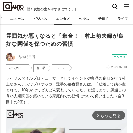
働く女性の生きやすさにコミット
ピ
ニュース
ビジネス
エンタメ
ヘルス
子育て
ライフ
雰囲気が悪くなると「集合！」村上萌夫婦が良
好な関係を保つための習慣
内橋明日香
エンタメ
2022.07.18
インタビュー
村上萌
サッカー
ライフスタイルプロデューサーとしてイベントや商品の企画を行う村
上萌さん。夫でプロサッカー選手の都倉賢さんは、「結婚して娘が産
まれて、10年かけてどんどん変わっていった」と話します。風通しの
良い夫婦関係を築いている家庭内での習慣について伺いました（全3
回中の2回）。
もっと見る
arrow_forward_ios