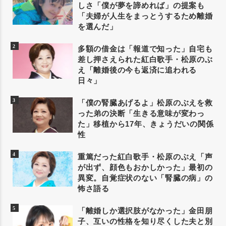
しさ「僕が夢を諦めれば」の提案も
「夫婦が人生をまっとうするため離婚
を選んだ」
多額の借金は「報道で知った」自宅も
差し押さえられた紅白歌手・松原のぶ
え「離婚後の今も返済に追われる
日々」
「僕の腎臓あげるよ」松原のぶえを救
った弟の決断「生きる意味が変わっ
た」移植から17年、きょうだいの関係
性
重篤だった紅白歌手・松原のぶえ「声
が出ず、顔色もおかしかった」最初の
異変。自覚症状のない「腎臓の病」の
怖さ語る
「離婚しか選択肢がなかった」金田朋
子、互いの性格を知り尽くした夫と別