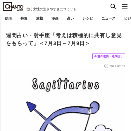
働く女性の生きやすさにコミット
総研
特集
連載
漫画
占い
レシピ
ニュース
ビジ
週間占い・射手座「考えは積極的に共有し意見
をもらって」＜7月3日～7月9日＞
今週の運勢・週間占い
2022.07.03