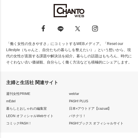
「働く女性の生きやすさ」にコミットするWEBメディア。「Reset our
Lifestyle（ちゃんと、自分たちの暮らしを整えたい）」という想いから、現
代の女性が直面する課題や解決法を紹介。暮らしの話題はもちろん、時代に
そぐわない古い価値観、自分らしく働く方法なども積極的にシェアします。
主婦と生活社 関連サイト
週刊女性PRIME
web!ar
mEdel
PASH! PLUS
暮らしとおしゃれの編集室
日本×アウトドア【cazual】
LEON オフィシャルWebサイト
パチクリ！
コミックPASH！
PASH!ブックス オフィシャルサイト