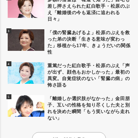
差し押さえられた紅白歌手・松原のぶ
え「離婚後の今も返済に追われる
日々」
「僕の腎臓あげるよ」松原のぶえを救
った弟の決断「生きる意味が変わっ
た」移植から17年、きょうだいの関係
性
重篤だった紅白歌手・松原のぶえ「声
が出ず、顔色もおかしかった」最初の
異変。自覚症状のない「腎臓の病」の
怖さ語る
「離婚しか選択肢がなかった」金田朋
子、互いの性格を知り尽くした夫と別
れを決めた瞬間「もう笑いながら走れ
ない」