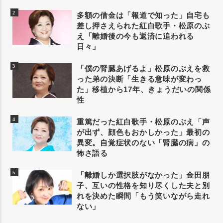
多額の借金は「報道で知った」自宅も
差し押さえられた紅白歌手・松原のぶ
え「離婚後の今も返済に追われる
日々」
「僕の腎臓あげるよ」松原のぶえを救
った弟の決断「生きる意味が変わっ
た」移植から17年、きょうだいの関係
性
重篤だった紅白歌手・松原のぶえ「声
が出ず、顔色もおかしかった」最初の
異変。自覚症状のない「腎臓の病」の
怖さ語る
「離婚しか選択肢がなかった」金田朋
子、互いの性格を知り尽くした夫と別
れを決めた瞬間「もう笑いながら走れ
ない」