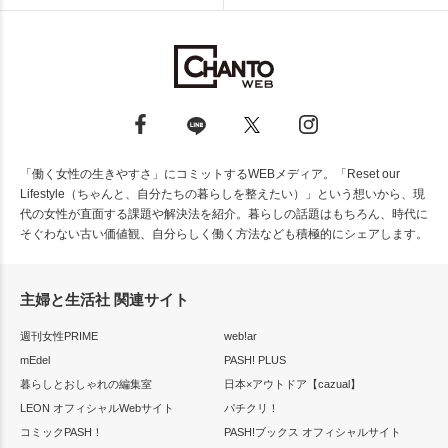
「働く女性の生きやすさ」にコミットするWEBメディア。「Reset our
Lifestyle（ちゃんと、自分たちの暮らしを整えたい）」という想いから、現
代の女性が直面する課題や解決法を紹介。暮らしの話題はもちろん、時代に
そぐわない古い価値観、自分らしく働く方法なども積極的にシェアします。
主婦と生活社 関連サイト
週刊女性PRIME
web!ar
mEdel
PASH! PLUS
暮らしとおしゃれの編集室
日本×アウトドア【cazual】
LEON オフィシャルWebサイト
パチクリ！
コミックPASH！
PASH!ブックス オフィシャルサイト