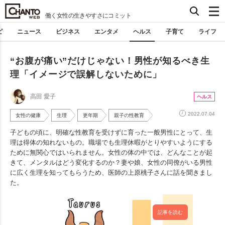
働く女性の生きやすさにコミット
ピ
ニュース
ビジネス
エンタメ
ヘルス
子育て
ライフ
“お腹が痛い”だけじゃない！男性が知るべき生
理「イメージで誤解しないために」
高田 愛子
ヘルス
2022.07.04
女性の健康
生理
更年期
親子の性教育
子どもの頃に、明確な性教育を受けずに育った一般男性にとって、生
理は得体の知れないもの。職場でも生理休暇がとりやすいようにする
ために無関心ではいられません。女性の体の中では、どんなことが起
きて、メンタルはどう変化するのか？妻や娘、女性の同僚がいる男性
に広く生理を知ってもらうため、医師の上原桃子さんに話を聞きまし
た。
記事を読む