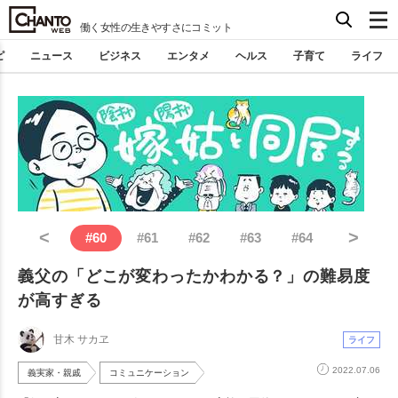
働く女性の生きやすさにコミット
ピ
ニュース
ビジネス
エンタメ
ヘルス
子育て
ライフ
<
>
#
60
#
61
#
62
#
63
#
64
義父の「どこが変わったかわかる？」の難易度
が高すぎる
甘木 サカヱ
ライフ
2022.07.06
義実家・親戚
コミュニケーション