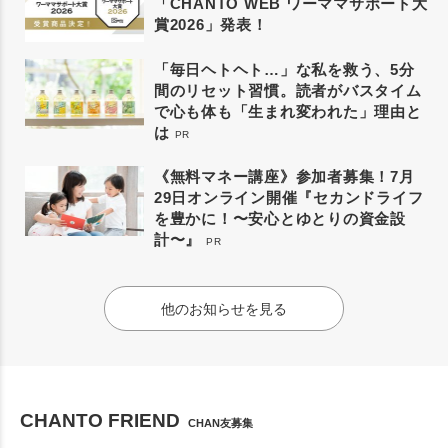
「CHANTO WEB ワーママサポート大
賞2026」発表！
「毎日ヘトヘト…」な私を救う、5分
間のリセット習慣。読者がバスタイム
で心も体も「生まれ変われた」理由と
は
PR
《無料マネー講座》参加者募集！7月
29日オンライン開催『セカンドライフ
を豊かに！〜安心とゆとりの資金設
計〜』
PR
他のお知らせを見る
CHANTO FRIEND
CHAN友募集