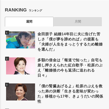
RANKING
ランキング
週間
月間
金田朋子 結婚14年目に夫に告げた苦
しさ「僕が夢を諦めれば」の提案も
「夫婦が人生をまっとうするため離婚
を選んだ」
多額の借金は「報道で知った」自宅も
差し押さえられた紅白歌手・松原のぶ
え「離婚後の今も返済に追われる
日々」
「僕の腎臓あげるよ」松原のぶえを救
った弟の決断「生きる意味が変わっ
た」移植から17年、きょうだいの関係
性