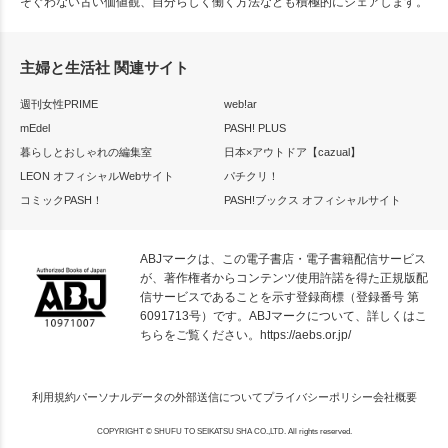
そぐわない古い価値観、自分らしく働く方法なども積極的にシェアします。
主婦と生活社 関連サイト
週刊女性PRIME
web!ar
mEdel
PASH! PLUS
暮らしとおしゃれの編集室
日本×アウトドア【cazual】
LEON オフィシャルWebサイト
パチクリ！
コミックPASH！
PASH!ブックス オフィシャルサイト
ABJマークは、この電子書店・電子書籍配信サービス
が、著作権者からコンテンツ使用許諾を得た正規版配
信サービスであることを示す登録商標（登録番号 第
6091713号）です。ABJマークについて、詳しくはこ
ちらをご覧ください。
https://aebs.or.jp/
利用規約
パーソナルデータの外部送信について
プライバシーポリシー
会社概要
COPYRIGHT © SHUFU TO SEIKATSU SHA CO.,LTD. All rights reserved.