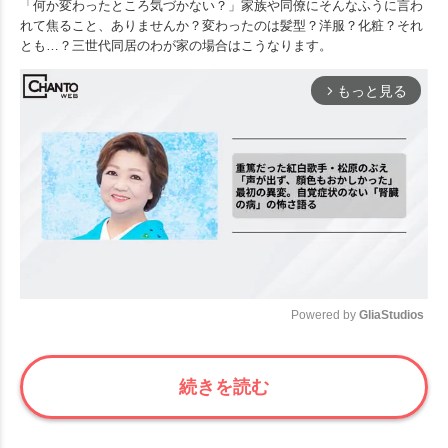
「何か変わったところ気づかない？」家族や同僚にそんなふうに言わ
れて焦ること、ありませんか？変わったのは髪型？洋服？化粧？それ
とも…？三世代同居のわが家の場合はこうなります。
もっと見る
arrow_forward_ios
Powered by 
GliaStudios
Mute
続きを読む