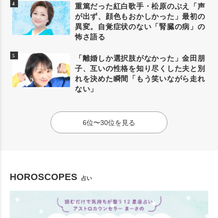
重篤だった紅白歌手・松原のぶえ「声
が出ず、顔色もおかしかった」最初の
異変。自覚症状のない「腎臓の病」の
怖さ語る
「離婚しか選択肢がなかった」金田朋
子、互いの性格を知り尽くした夫と別
れを決めた瞬間「もう笑いながら走れ
ない」
6位〜30位を見る
HOROSCOPES
占い