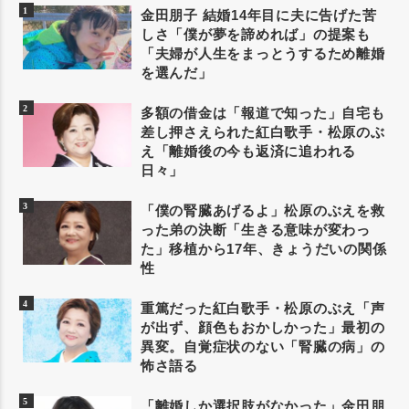
金田朋子 結婚14年目に夫に告げた苦
しさ「僕が夢を諦めれば」の提案も
「夫婦が人生をまっとうするため離婚
を選んだ」
多額の借金は「報道で知った」自宅も
差し押さえられた紅白歌手・松原のぶ
え「離婚後の今も返済に追われる
日々」
「僕の腎臓あげるよ」松原のぶえを救
った弟の決断「生きる意味が変わっ
た」移植から17年、きょうだいの関係
性
重篤だった紅白歌手・松原のぶえ「声
が出ず、顔色もおかしかった」最初の
異変。自覚症状のない「腎臓の病」の
怖さ語る
「離婚しか選択肢がなかった」金田朋