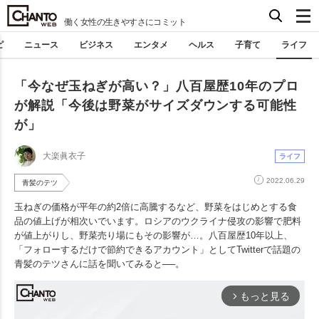
働く女性の生きやすさにコミット
ピ
ニュース
ビジネス
エンタメ
ヘルス
子育て
ライフ
「今なぜ玉ねぎが高い？」八百屋歴10年のプロ
が解説「今後は野菜がサイズダウンする可能性
が」
大楽眞衣子
ライフ
2022.06.29
青髪のテツ
玉ねぎの価格が平年の約2倍に高騰するなど、野菜をはじめとする食
品の値上げが相次いでいます。ロシアのウクライナ侵攻の影響で肥料
が値上がりし、野菜売り場にもその影響が…。八百屋歴10年以上、
「フォローするだけで節約できるアカウント」としてTwitterで話題の
青髪のテツさんに話を聞いてみると──。
もっと見る
arrow_forward_ios