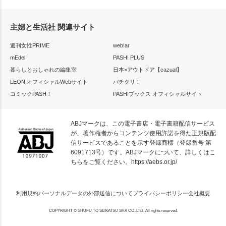
主婦と生活社 関連サイト
週刊女性PRIME
web!ar
mEdel
PASH! PLUS
暮らしとおしゃれの編集室
日本×アウトドア【cazual】
LEON オフィシャルWebサイト
パチクリ！
コミックPASH！
PASH!ブックス オフィシャルサイト
ABJマークは、この電子書店・電子書籍配信サービス
が、著作権者からコンテンツ使用許諾を得た正規版配
信サービスであることを示す登録商標（登録番号 第
6091713号）です。ABJマークについて、詳しくはこ
ちらをご覧ください。
https://aebs.or.jp/
利用規約
パーソナルデータの外部送信について
プライバシーポリシー
会社概要
COPYRIGHT © SHUFU TO SEIKATSU SHA CO.,LTD. All rights reserved.