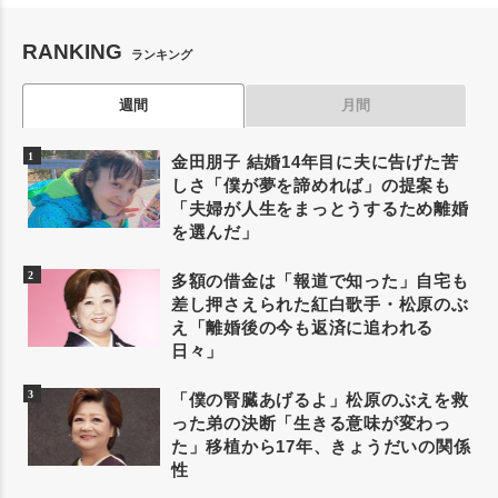
RANKING
ランキング
週間
月間
金田朋子 結婚14年目に夫に告げた苦
しさ「僕が夢を諦めれば」の提案も
「夫婦が人生をまっとうするため離婚
を選んだ」
多額の借金は「報道で知った」自宅も
差し押さえられた紅白歌手・松原のぶ
え「離婚後の今も返済に追われる
日々」
「僕の腎臓あげるよ」松原のぶえを救
った弟の決断「生きる意味が変わっ
た」移植から17年、きょうだいの関係
性