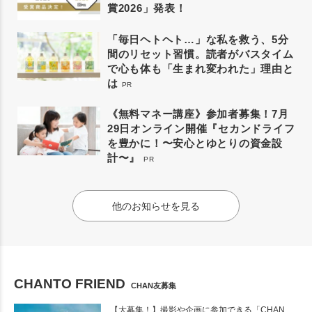
賞2026」発表！
「毎日ヘトヘト…」な私を救う、5分
間のリセット習慣。読者がバスタイム
で心も体も「生まれ変われた」理由と
は
PR
《無料マネー講座》参加者募集！7月
29日オンライン開催『セカンドライフ
を豊かに！〜安心とゆとりの資金設
計〜』
PR
他のお知らせを見る
CHANTO FRIEND
CHAN友募集
【大募集！】撮影や企画に参加できる「CHAN