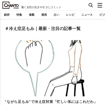
働く女性の生きやすさにコミット
総研
特集
連載
漫画
占い
レシピ
ニュース
ビジ
＃冷え症足もみ｜最新・注目の記事一覧
“ながら足もみ”で冷え症対策「忙しい私にはこれだわ」