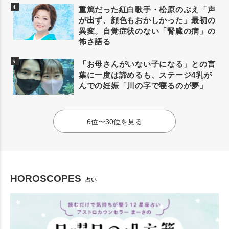
重篤だった紅白歌手・松原のぶえ「声
が出ず、顔色もおかしかった」最初の
異変。自覚症状のない「腎臓の病」の
怖さ語る
「お母さんがいない子になる」との言
葉に一度は諦めるも、ステージ4乳が
んでの妊娠「川の字で寝るのが夢」
6位〜30位を見る
HOROSCOPES
占い