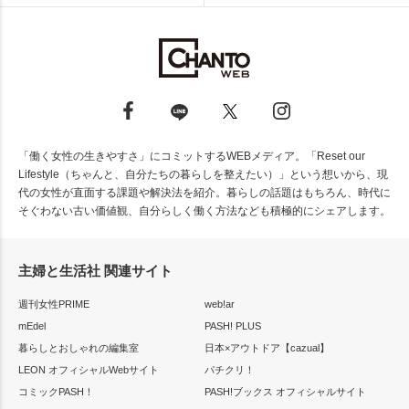
「働く女性の生きやすさ」にコミットするWEBメディア。「Reset our
Lifestyle（ちゃんと、自分たちの暮らしを整えたい）」という想いから、現
代の女性が直面する課題や解決法を紹介。暮らしの話題はもちろん、時代に
そぐわない古い価値観、自分らしく働く方法なども積極的にシェアします。
主婦と生活社 関連サイト
週刊女性PRIME
web!ar
mEdel
PASH! PLUS
暮らしとおしゃれの編集室
日本×アウトドア【cazual】
LEON オフィシャルWebサイト
パチクリ！
コミックPASH！
PASH!ブックス オフィシャルサイト