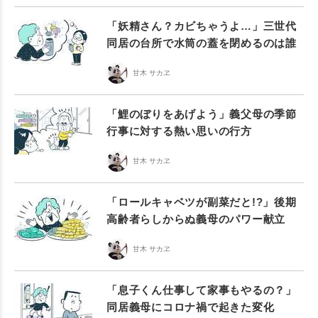
「妖精さん？カビちゃうよ…」三世代
同居の台所で水筒の蓋を閉めるのは誰
甘木 サカヱ
「鯉のぼりをあげよう」義父母の季節
行事に対する熱い思いの行方
甘木 サカヱ
「ロールキャベツが副菜だと!?」後期
高齢者らしからぬ義母のパワー献立
甘木 サカヱ
「息子くん仕事して家事もやるの？」
同居義母にコロナ禍で起きた変化