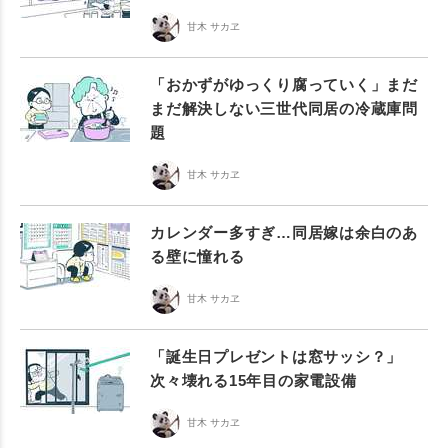
甘木 サカヱ
「おかずがゆっくり腐っていく」まだ
まだ解決しない三世代同居の冷蔵庫問
題
甘木 サカヱ
カレンダー多すぎ…同居嫁は余白のあ
る壁に憧れる
甘木 サカヱ
「誕生日プレゼントは窓サッシ？」
次々壊れる15年目の家電設備
甘木 サカヱ