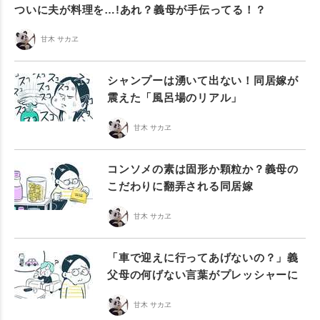
ついに夫が料理を…!あれ？義母が手伝ってる！？
甘木 サカヱ
シャンプーは湧いて出ない！同居嫁が
震えた「風呂場のリアル」
甘木 サカヱ
コンソメの素は固形か顆粒か？義母の
こだわりに翻弄される同居嫁
甘木 サカヱ
「車で迎えに行ってあげないの？」義
父母の何げない言葉がプレッシャーに
甘木 サカヱ