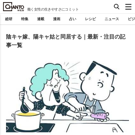
働く女性の生きやすさにコミット
総研
特集
連載
漫画
占い
レシピ
ニュース
ビジ
陰キャ嫁、陽キャ姑と同居する｜最新・注目の記
事一覧