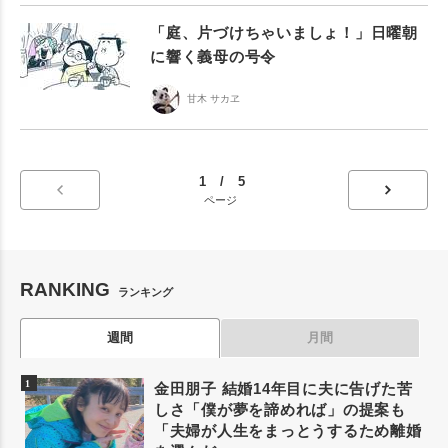
「庭、片づけちゃいましょ！」日曜朝
に響く義母の号令
甘木 サカヱ
1 / 5
ページ
RANKING
ランキング
週間
月間
金田朋子 結婚14年目に夫に告げた苦
しさ「僕が夢を諦めれば」の提案も
「夫婦が人生をまっとうするため離婚