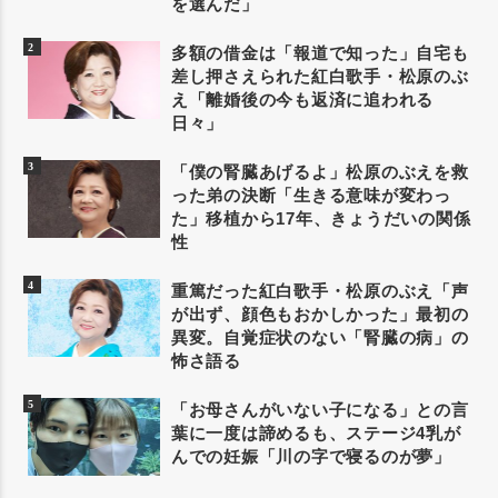
を選んだ」
多額の借金は「報道で知った」自宅も
差し押さえられた紅白歌手・松原のぶ
え「離婚後の今も返済に追われる
日々」
「僕の腎臓あげるよ」松原のぶえを救
った弟の決断「生きる意味が変わっ
た」移植から17年、きょうだいの関係
性
重篤だった紅白歌手・松原のぶえ「声
が出ず、顔色もおかしかった」最初の
異変。自覚症状のない「腎臓の病」の
怖さ語る
「お母さんがいない子になる」との言
葉に一度は諦めるも、ステージ4乳が
んでの妊娠「川の字で寝るのが夢」