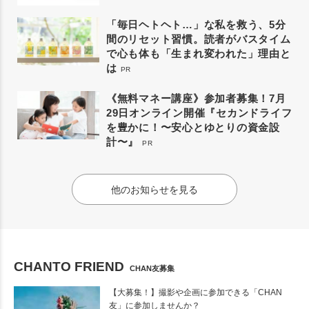
「毎日ヘトヘト…」な私を救う、5分
間のリセット習慣。読者がバスタイム
で心も体も「生まれ変われた」理由と
は
PR
《無料マネー講座》参加者募集！7月
29日オンライン開催『セカンドライフ
を豊かに！〜安心とゆとりの資金設
計〜』
PR
他のお知らせを見る
CHANTO FRIEND
CHAN友募集
【大募集！】撮影や企画に参加できる「CHAN
友」に参加しませんか？