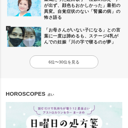
が出ず、顔色もおかしかった」最初の
異変。自覚症状のない「腎臓の病」の
怖さ語る
「お母さんがいない子になる」との言
葉に一度は諦めるも、ステージ4乳が
んでの妊娠「川の字で寝るのが夢」
6位〜30位を見る
HOROSCOPES
占い