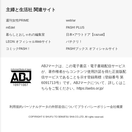
主婦と生活社 関連サイト
週刊女性PRIME
web!ar
mEdel
PASH! PLUS
暮らしとおしゃれの編集室
日本×アウトドア【cazual】
LEON オフィシャルWebサイト
パチクリ！
コミックPASH！
PASH!ブックス オフィシャルサイト
ABJマークは、この電子書店・電子書籍配信サービス
が、著作権者からコンテンツ使用許諾を得た正規版配
信サービスであることを示す登録商標（登録番号 第
6091713号）です。ABJマークについて、詳しくはこ
ちらをご覧ください。
https://aebs.or.jp/
利用規約
パーソナルデータの外部送信について
プライバシーポリシー
会社概要
COPYRIGHT © SHUFU TO SEIKATSU SHA CO.,LTD. All rights reserved.