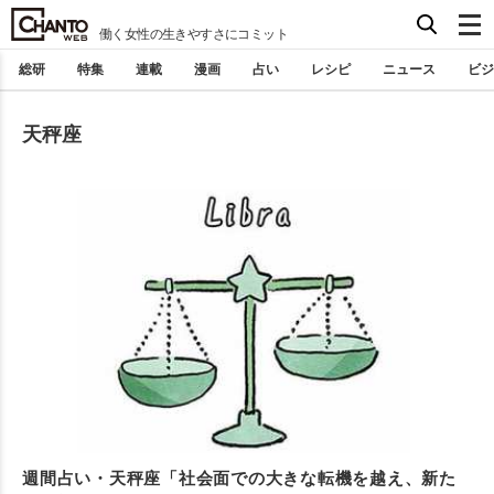
働く女性の生きやすさにコミット
総研
特集
連載
漫画
占い
レシピ
ニュース
ビジ
天秤座
週間占い・天秤座「社会面での大きな転機を越え、新た