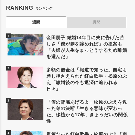
RANKING
ランキング
週間
月間
金田朋子 結婚14年目に夫に告げた苦
しさ「僕が夢を諦めれば」の提案も
「夫婦が人生をまっとうするため離婚
を選んだ」
多額の借金は「報道で知った」自宅も
差し押さえられた紅白歌手・松原のぶ
え「離婚後の今も返済に追われる
日々」
「僕の腎臓あげるよ」松原のぶえを救
った弟の決断「生きる意味が変わっ
た」移植から17年、きょうだいの関係
性
重篤だった紅白歌手・松原のぶえ「声