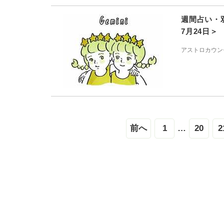
週間占い・
7月24日＞
アストロカウン
前へ
1
…
20
2