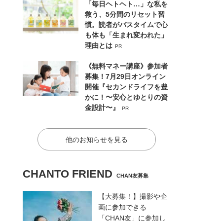
「毎日ヘトヘト…」な私を
救う、5分間のリセット習
慣。読者がバスタイムで心
も体も「生まれ変われた」
理由とは
PR
《無料マネー講座》参加者
募集！7月29日オンライン
開催『セカンドライフを豊
かに！〜安心とゆとりの資
金設計〜』
PR
他のお知らせを見る
CHANTO FRIEND
CHAN友募集
【大募集！】撮影や企
画に参加できる
「CHAN友」に参加し