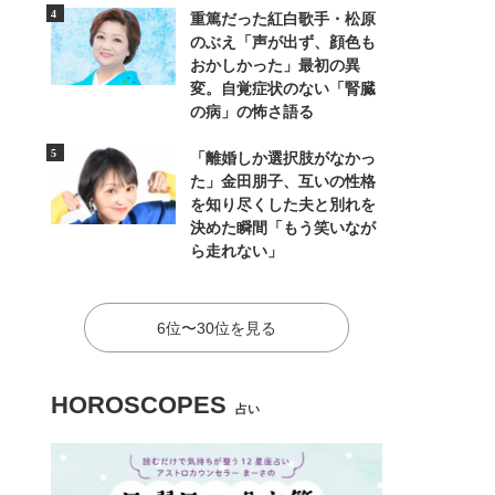
重篤だった紅白歌手・松原
のぶえ「声が出ず、顔色も
おかしかった」最初の異
変。自覚症状のない「腎臓
の病」の怖さ語る
「離婚しか選択肢がなかっ
た」金田朋子、互いの性格
を知り尽くした夫と別れを
決めた瞬間「もう笑いなが
ら走れない」
6位〜30位を見る
HOROSCOPES
占い