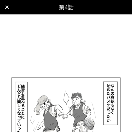
x
第4話
最新話
第1話
第10話：「えっ？」怒り狂う先輩から守ってく
れた人のまさかの一言【漫画】
第9話：ありがちな部活の暗黙ルール…先輩は絶
対だった【漫画】