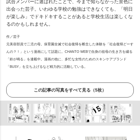
試合メンバーに選ばれたことで、今まで知らなかった景色に
出会った芸子。いわゆる学校の勉強はできなくても、「明日
が楽しみ」でドキドキすることがあると学校生活は楽しくな
るのかもしれません。
作／芸子
元美容部員で二児の母。保育園全滅で社会復帰を断念した体験を「社会復帰どーす
んの？！」という漫画にして話題に。CHANTO WEBで自身の祖母の生き方を綴る
「鈴が鳴る」を連載中。漫画の他に、多忙な女性のためのスキンケアブランド
「BUSY」を立ち上げるなど精力的に活動している。
この記事の写真をすべて見る（5枚）