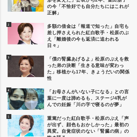
の今「不恰好でも自分たちにはこれが
正解」
多額の借金は「報道で知った」自宅も
差し押さえられた紅白歌手・松原のぶ
え「離婚後の今も返済に追われる
日々」
「僕の腎臓あげるよ」松原のぶえを救
った弟の決断「生きる意味が変わっ
た」移植から17年、きょうだいの関係
性
「お母さんがいない子になる」との言
葉に一度は諦めるも、ステージ4乳が
んでの妊娠「川の字で寝るのが夢」
重篤だった紅白歌手・松原のぶえ「声
が出ず、顔色もおかしかった」最初の
異変。自覚症状のない「腎臓の病」の