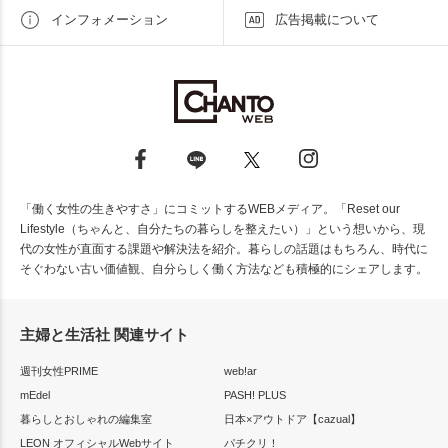
インフォメーション
広告掲載について
「働く女性の生きやすさ」にコミットするWEBメディア。「Reset our
Lifestyle（ちゃんと、自分たちの暮らしを整えたい）」という想いから、現
代の女性が直面する課題や解決法を紹介。暮らしの話題はもちろん、時代に
そぐわない古い価値観、自分らしく働く方法なども積極的にシェアします。
主婦と生活社 関連サイト
週刊女性PRIME
web!ar
mEdel
PASH! PLUS
暮らしとおしゃれの編集室
日本×アウトドア【cazual】
LEON オフィシャルWebサイト
パチクリ！