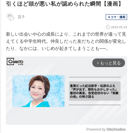
引くほど頭が悪い私が認められた瞬間【漫画】
芸子
４コマ・漫画
2022.05.23
新しい出会いや心の成長により、これまでの世界が違って見
えてくる中学生時代。仲良しだった友だちとの関係が変化し
たり、なかには、いじめが起きてしまうことも──。
もっと見る
arrow_forward_ios
Powered by 
GliaStudios