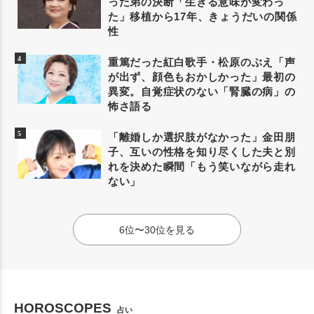
った弟の決断「生きる意味が変わっ
た」移植から17年、きょうだいの関係
性
重篤だった紅白歌手・松原のぶえ「声
が出ず、顔色もおかしかった」最初の
異変。自覚症状のない「腎臓の病」の
怖さ語る
「離婚しか選択肢がなかった」金田朋
子、互いの性格を知り尽くした夫と別
れを決めた瞬間「もう笑いながら走れ
ない」
6位〜30位を見る
HOROSCOPES
占い