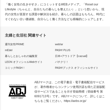
「働く女性の生きやすさ」にコミットするWEBメディア。「Reset our
Lifestyle（ちゃんと、自分たちの暮らしを整えたい）」という想いから、現
代の女性が直面する課題や解決法を紹介。暮らしの話題はもちろん、時代に
そぐわない古い価値観、自分らしく働く方法なども積極的にシェアします。
主婦と生活社 関連サイト
週刊女性PRIME
web!ar
mEdel
PASH! PLUS
暮らしとおしゃれの編集室
日本×アウトドア【cazual】
LEON オフィシャルWebサイト
パチクリ！
コミックPASH！
PASH!ブックス オフィシャルサイト
ABJマークは、この電子書店・電子書籍配信サービス
が、著作権者からコンテンツ使用許諾を得た正規版配
信サービスであることを示す登録商標（登録番号 第
6091713号）です。ABJマークについて、詳しくはこ
ちらをご覧ください。
https://aebs.or.jp/