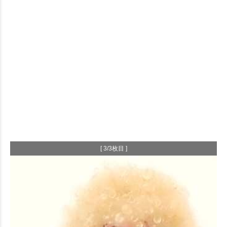
[ 3/3枚目 ]