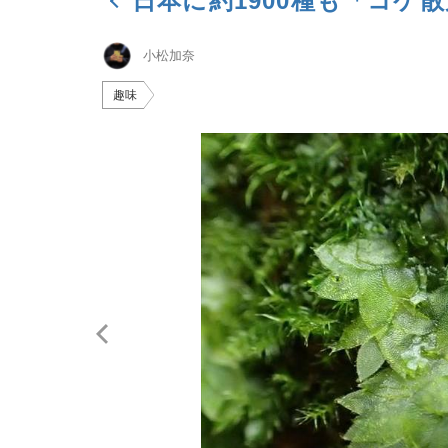
日本に約1900種も「コケ
小松加奈
趣味