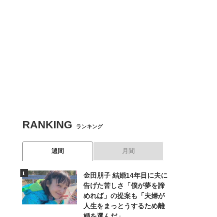
RANKING
ランキング
週間
月間
金田朋子 結婚14年目に夫に
告げた苦しさ「僕が夢を諦
めれば」の提案も「夫婦が
人生をまっとうするため離
婚を選んだ」