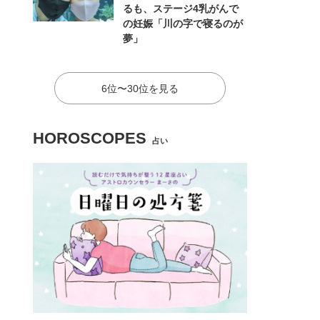
るも、ステージ4乳がんで
の妊娠「川の字で寝るのが
夢」
6位〜30位を見る
HOROSCOPES
占い