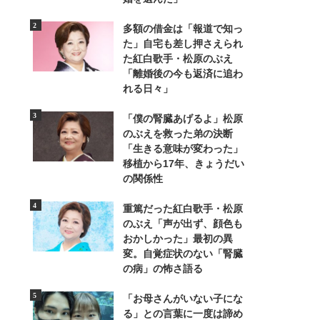
多額の借金は「報道で知っ
た」自宅も差し押さえられ
た紅白歌手・松原のぶえ
「離婚後の今も返済に追わ
3/7
れる日々」
ジャゴケ
「僕の腎臓あげるよ」松原
のぶえを救った弟の決断
「生きる意味が変わった」
移植から17年、きょうだい
の関係性
重篤だった紅白歌手・松原
のぶえ「声が出ず、顔色も
おかしかった」最初の異
変。自覚症状のない「腎臓
の病」の怖さ語る
「お母さんがいない子にな
る」との言葉に一度は諦め